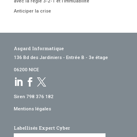
avec la règle 3-2-1 et l’immuabilité
Anticiper la crise
Asgard Informatique
136 Bd des Jardiniers - Entrée B - 3e étage
06200 NICE



Siren 798 376 182
Mentions légales
Labellisés Expert Cyber