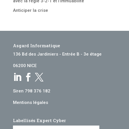
avec la règle 3-2-1 et l’immuabilité
Anticiper la crise
Asgard Informatique
136 Bd des Jardiniers - Entrée B - 3e étage
06200 NICE



Siren 798 376 182
Mentions légales
Labellisés Expert Cyber