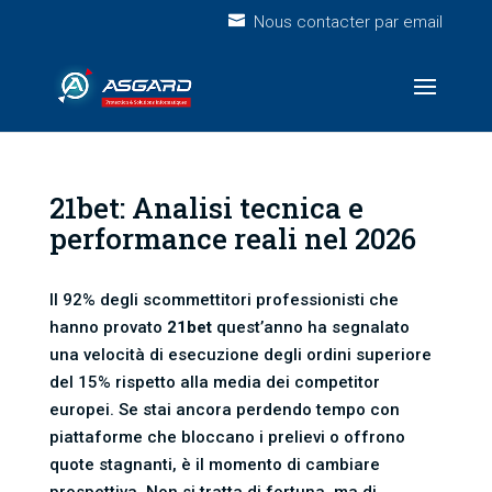
Nous contacter par email
21bet: Analisi tecnica e
performance reali nel 2026
Il 92% degli scommettitori professionisti che
hanno provato
21bet
quest’anno ha segnalato
una velocità di esecuzione degli ordini superiore
del 15% rispetto alla media dei competitor
europei. Se stai ancora perdendo tempo con
piattaforme che bloccano i prelievi o offrono
quote stagnanti, è il momento di cambiare