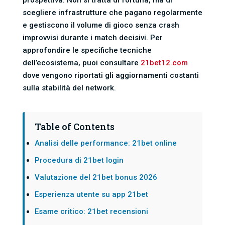
prospettiva. Non si tratta di fortuna, ma di
scegliere infrastrutture che pagano regolarmente
e gestiscono il volume di gioco senza crash
improvvisi durante i match decisivi. Per
approfondire le specifiche tecniche
dell’ecosistema, puoi consultare
21bet12.com
dove vengono riportati gli aggiornamenti costanti
sulla stabilità del network.
Table of Contents
Analisi delle performance: 21bet online
Procedura di 21bet login
Valutazione del 21bet bonus 2026
Esperienza utente su app 21bet
Esame critico: 21bet recensioni