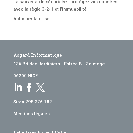
La sauvegarde sécurisée : protégez vos données
avec la règle 3-2-1 et l’immuabilité
Anticiper la crise
Asgard Informatique
136 Bd des Jardiniers - Entrée B - 3e étage
06200 NICE



Siren 798 376 182
Mentions légales
Labellisés Expert Cyber