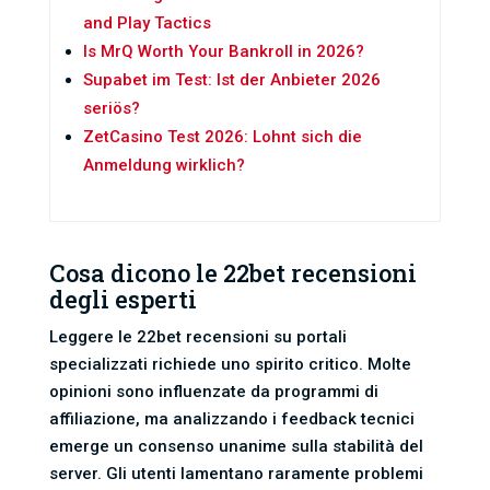
and Play Tactics
Is MrQ Worth Your Bankroll in 2026?
Supabet im Test: Ist der Anbieter 2026
seriös?
ZetCasino Test 2026: Lohnt sich die
Anmeldung wirklich?
Cosa dicono le 22bet recensioni
degli esperti
Leggere le 22bet recensioni su portali
specializzati richiede uno spirito critico. Molte
opinioni sono influenzate da programmi di
affiliazione, ma analizzando i feedback tecnici
emerge un consenso unanime sulla stabilità del
server. Gli utenti lamentano raramente problemi