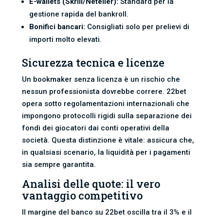
E-wallets (Skrill/Neteller):
Standard per la
gestione rapida del bankroll.
Bonifici bancari:
Consigliati solo per prelievi di
importi molto elevati.
Sicurezza tecnica e licenze
Un bookmaker senza licenza è un rischio che
nessun professionista dovrebbe correre. 22bet
opera sotto regolamentazioni internazionali che
impongono protocolli rigidi sulla separazione dei
fondi dei giocatori dai conti operativi della
società. Questa distinzione è vitale: assicura che,
in qualsiasi scenario, la liquidità per i pagamenti
sia sempre garantita.
Analisi delle quote: il vero
vantaggio competitivo
Il margine del banco su 22bet oscilla tra il 3% e il