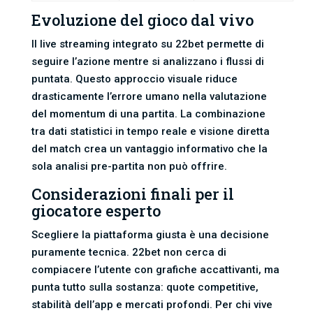
Evoluzione del gioco dal vivo
Il live streaming integrato su 22bet permette di
seguire l’azione mentre si analizzano i flussi di
puntata. Questo approccio visuale riduce
drasticamente l’errore umano nella valutazione
del momentum di una partita. La combinazione
tra dati statistici in tempo reale e visione diretta
del match crea un vantaggio informativo che la
sola analisi pre-partita non può offrire.
Considerazioni finali per il
giocatore esperto
Scegliere la piattaforma giusta è una decisione
puramente tecnica. 22bet non cerca di
compiacere l’utente con grafiche accattivanti, ma
punta tutto sulla sostanza: quote competitive,
stabilità dell’app e mercati profondi. Per chi vive