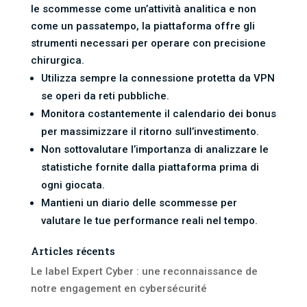
le scommesse come un’attività analitica e non
come un passatempo, la piattaforma offre gli
strumenti necessari per operare con precisione
chirurgica.
Utilizza sempre la connessione protetta da VPN
se operi da reti pubbliche.
Monitora costantemente il calendario dei bonus
per massimizzare il ritorno sull’investimento.
Non sottovalutare l’importanza di analizzare le
statistiche fornite dalla piattaforma prima di
ogni giocata.
Mantieni un diario delle scommesse per
valutare le tue performance reali nel tempo.
Articles récents
Le label Expert Cyber : une reconnaissance de
notre engagement en cybersécurité