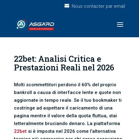
Nous contacter par email
22bet: Analisi Critica e
Prestazioni Reali nel 2026
Molti scommettitori perdono il 60% del proprio
bankroll a causa di interfacce lente e quote non
aggiornate in tempo reale. Se il tuo bookmaker ti
costringe ad aspettare il caricamento di una
pagina mentre il valore della quota fluttua, stai
letteralmente bruciando denaro. La piattaforma
22bet
si è imposta nel 2026 come l’alternativa