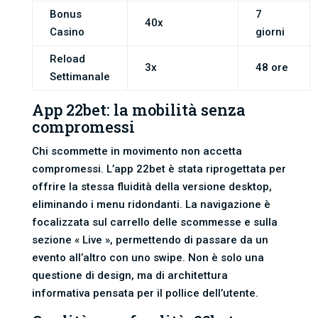
Bonus
7
40x
Casino
giorni
Reload
3x
48 ore
Settimanale
App 22bet: la mobilità senza
compromessi
Chi scommette in movimento non accetta
compromessi. L’app 22bet è stata riprogettata per
offrire la stessa fluidità della versione desktop,
eliminando i menu ridondanti. La navigazione è
focalizzata sul carrello delle scommesse e sulla
sezione « Live », permettendo di passare da un
evento all’altro con uno swipe. Non è solo una
questione di design, ma di architettura
informativa pensata per il pollice dell’utente.