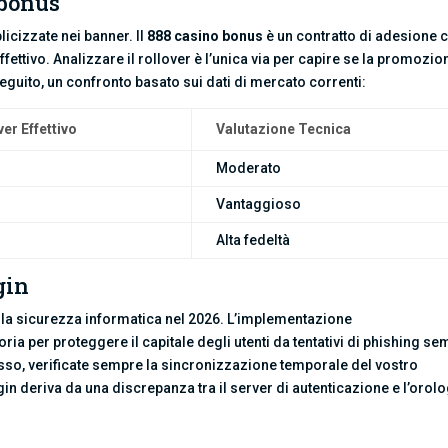
 bonus
licizzate nei banner. Il
888 casino bonus
è un contratto di adesione 
fettivo. Analizzare il rollover è l’unica via per capire se la promozio
seguito, un confronto basato sui dati di mercato correnti:
ver Effettivo
Valutazione Tecnica
Moderato
Vantaggioso
Alta fedeltà
gin
ella sicurezza informatica nel 2026. L’implementazione
oria per proteggere il capitale degli utenti da tentativi di phishing s
ccesso, verificate sempre la sincronizzazione temporale del vostro
gin deriva da una discrepanza tra il server di autenticazione e l’orol