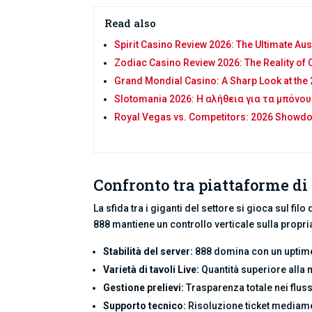
Read also
Spirit Casino Review 2026: The Ultimate Au
Zodiac Casino Review 2026: The Reality o
Grand Mondial Casino: A Sharp Look at the 
Slotomania 2026: Η αλήθεια για τα μπόνους
Royal Vegas vs. Competitors: 2026 Showd
Confronto tra piattaforme di
La sfida tra i giganti del settore si gioca sul filo
888 mantiene un controllo verticale sulla propri
Stabilità del server:
888 domina con un uptime
Varietà di tavoli Live:
Quantità superiore alla 
Gestione prelievi:
Trasparenza totale nei fluss
Supporto tecnico:
Risoluzione ticket mediame