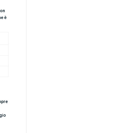
con
ne è
empre
ogio