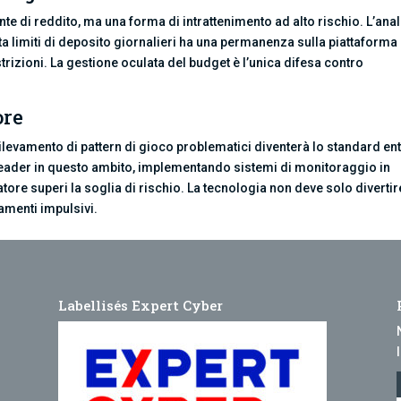
nte di reddito, ma una forma di intrattenimento ad alto rischio. L’anal
ta limiti di deposito giornalieri ha una permanenza sulla piattaforma
trizioni. La gestione oculata del budget è l’unica difesa contro
ore
l rilevamento di pattern di gioco problematici diventerà lo standard en
 leader in questo ambito, implementando sistemi di monitoraggio in
ore superi la soglia di rischio. La tecnologia non deve solo divertir
amenti impulsivi.
Labellisés Expert Cyber