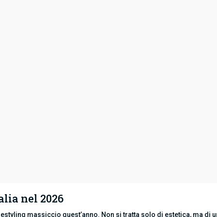
alia nel 2026
restyling massiccio quest’anno. Non si tratta solo di estetica, ma di 