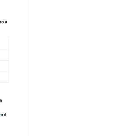
no a
li
dard