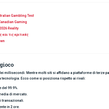
stralian Gambling Test
f Canadian Gaming
2026 Reality
 και τις κριτικές
own
 gioco
 dei millisecondi. Mentre molti siti si affidano a piattaforme di terze pa
a tecnologia. Ecco come si posiziona rispetto ai rivali:
 del 99.9%.
media di mercato.
i transazionali.
nte in 2 ore.