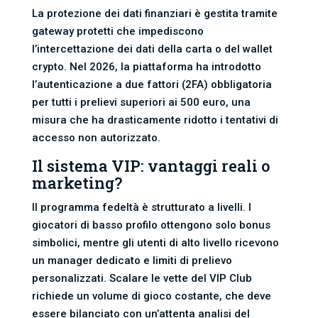
La protezione dei dati finanziari è gestita tramite
gateway protetti che impediscono
l’intercettazione dei dati della carta o del wallet
crypto. Nel 2026, la piattaforma ha introdotto
l’autenticazione a due fattori (2FA) obbligatoria
per tutti i prelievi superiori ai 500 euro, una
misura che ha drasticamente ridotto i tentativi di
accesso non autorizzato.
Il sistema VIP: vantaggi reali o
marketing?
Il programma fedeltà è strutturato a livelli. I
giocatori di basso profilo ottengono solo bonus
simbolici, mentre gli utenti di alto livello ricevono
un manager dedicato e limiti di prelievo
personalizzati. Scalare le vette del VIP Club
richiede un volume di gioco costante, che deve
essere bilanciato con un’attenta analisi del