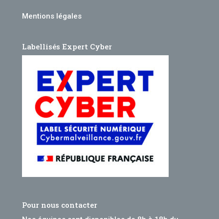
Mentions légales
Labellisés Expert Cyber
Pour nous contacter