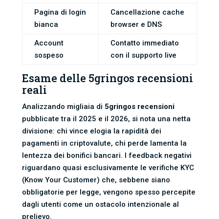
Pagina di login
Cancellazione cache
bianca
browser e DNS
Account
Contatto immediato
sospeso
con il supporto live
Esame delle 5gringos recensioni
reali
Analizzando migliaia di
5gringos recensioni
pubblicate tra il 2025 e il 2026, si nota una netta
divisione: chi vince elogia la rapidità dei
pagamenti in criptovalute, chi perde lamenta la
lentezza dei bonifici bancari. I feedback negativi
riguardano quasi esclusivamente le verifiche KYC
(Know Your Customer) che, sebbene siano
obbligatorie per legge, vengono spesso percepite
dagli utenti come un ostacolo intenzionale al
prelievo.