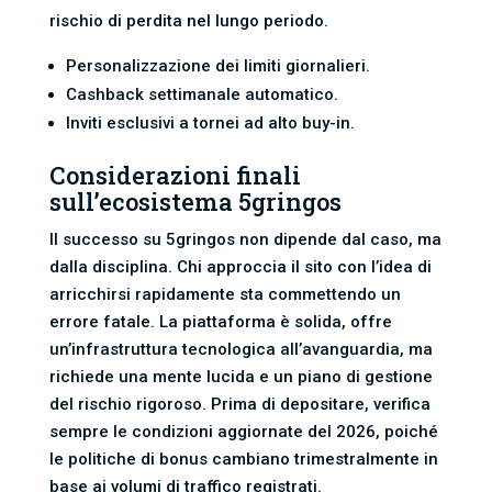
rischio di perdita nel lungo periodo.
Personalizzazione dei limiti giornalieri.
Cashback settimanale automatico.
Inviti esclusivi a tornei ad alto buy-in.
Considerazioni finali
sull’ecosistema 5gringos
Il successo su 5gringos non dipende dal caso, ma
dalla disciplina. Chi approccia il sito con l’idea di
arricchirsi rapidamente sta commettendo un
errore fatale. La piattaforma è solida, offre
un’infrastruttura tecnologica all’avanguardia, ma
richiede una mente lucida e un piano di gestione
del rischio rigoroso. Prima di depositare, verifica
sempre le condizioni aggiornate del 2026, poiché
le politiche di bonus cambiano trimestralmente in
base ai volumi di traffico registrati.