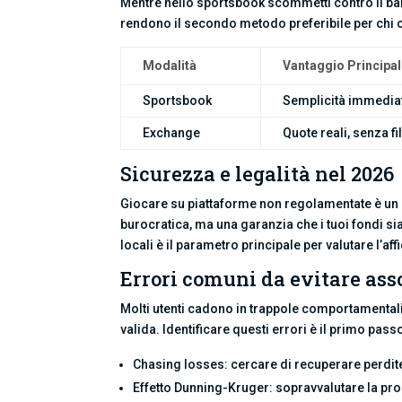
Mentre nello sportsbook scommetti contro il banc
rendono il secondo metodo preferibile per chi 
Modalità
Vantaggio Principa
Sportsbook
Semplicità immedia
Exchange
Quote reali, senza fi
Sicurezza e legalità nel 2026
Giocare su piattaforme non regolamentate è un s
burocratica, ma una garanzia che i tuoi fondi sia
locali è il parametro principale per valutare l’aff
Errori comuni da evitare as
Molti utenti cadono in trappole comportamental
valida. Identificare questi errori è il primo pa
Chasing losses: cercare di recuperare perdit
Effetto Dunning-Kruger: sopravvalutare la pr