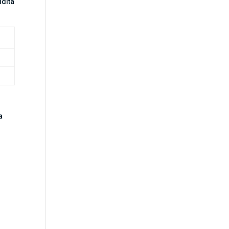
idità
a