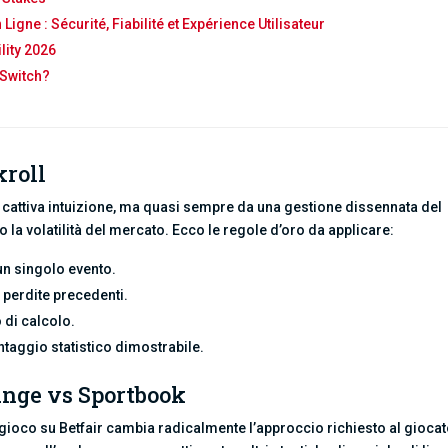
gne : Sécurité, Fiabilité et Expérience Utilisateur
lity 2026
 Switch?
kroll
a cattiva intuizione, ma quasi sempre da una gestione dissennata del
o la volatilità del mercato. Ecco le regole d’oro da applicare:
un singolo evento.
perdite precedenti.
 di calcolo.
antaggio statistico dimostrabile.
ange vs Sportbook
 gioco su Betfair cambia radicalmente l’approccio richiesto al giocat