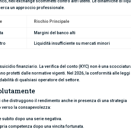
o, nell’exchange scommetti contro altri utenti. Le dinamiche di liqu
cerca un approccio professionale.
le
Rischio Principale
ta
Margini del banco alti
ltro
Liquidità insufficiente su mercati minori
uicidio finanziario. La verifica del conto (KYC) non è una scocciatur
no protetti dalle normative vigenti. Nel 2026, la conformità alle leggi
idabilità di qualsiasi operatore del settore.
solutamente
i che distruggono il rendimento anche in presenza di una strategia
sso verso la consapevolezza:
e subito dopo una serie negativa.
opria competenza dopo una vincita fortunata.