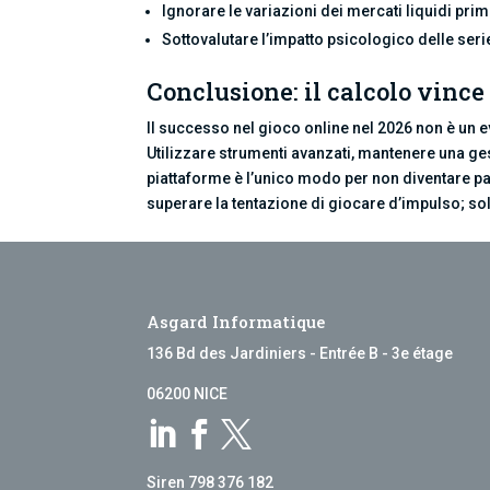
Ignorare le variazioni dei mercati liquidi prima
Sottovalutare l’impatto psicologico delle seri
Conclusione: il calcolo vince
Il successo nel gioco online nel 2026 non è un eve
Utilizzare strumenti avanzati, mantenere una ge
piattaforme è l’unico modo per non diventare part
superare la tentazione di giocare d’impulso; sol
Asgard Informatique
136 Bd des Jardiniers - Entrée B - 3e étage
06200 NICE



Siren 798 376 182