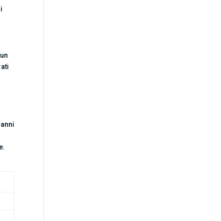
i
 un
ati
 anni
e.