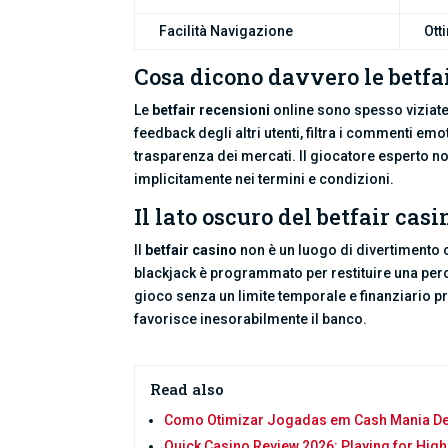
Facilità Navigazione
Ott
Cosa dicono davvero le betfa
Le
betfair recensioni
online sono spesso viziate 
feedback degli altri utenti, filtra i commenti emot
trasparenza dei mercati. Il giocatore esperto no
implicitamente nei termini e condizioni.
Il lato oscuro del betfair casi
Il
betfair casino
non è un luogo di divertimento 
blackjack è programmato per restituire una perc
gioco senza un limite temporale e finanziario pr
favorisce inesorabilmente il banco.
Read also
Como Otimizar Jogadas em Cash Mania D
Quick Casino Review 2026: Playing for High