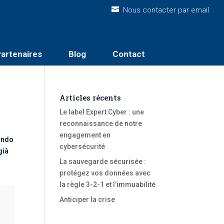
Nous contacter par email
artenaires
Blog
Contact
Articles récents
Le label Expert Cyber : une
reconnaissance de notre
engagement en
ando
cybersécurité
già
La sauvegarde sécurisée :
protégez vos données avec
la règle 3-2-1 et l’immuabilité
Anticiper la crise