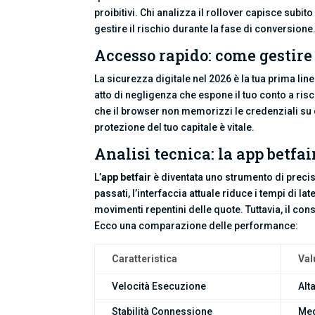
proibitivi. Chi analizza il rollover capisce subit
gestire il rischio durante la fase di conversione
Accesso rapido: come gestire i
La sicurezza digitale nel 2026 è la tua prima linea
atto di negligenza che espone il tuo conto a risch
che il browser non memorizzi le credenziali su d
protezione del tuo capitale è vitale.
Analisi tecnica: la app betfa
L’
app betfair
è diventata uno strumento di precisi
passati, l’interfaccia attuale riduce i tempi di l
movimenti repentini delle quote. Tuttavia, il con
Ecco una comparazione delle performance:
Caratteristica
Val
Velocità Esecuzione
Alt
Stabilità Connessione
Me