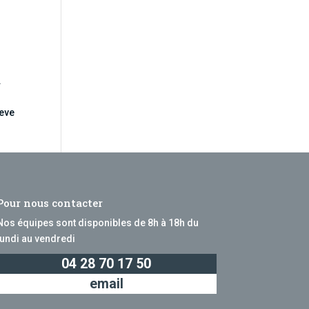
.
deve
Pour nous contacter
Nos équipes sont disponibles de 8h à 18h du
lundi au vendredi
04 28 70 17 50
email