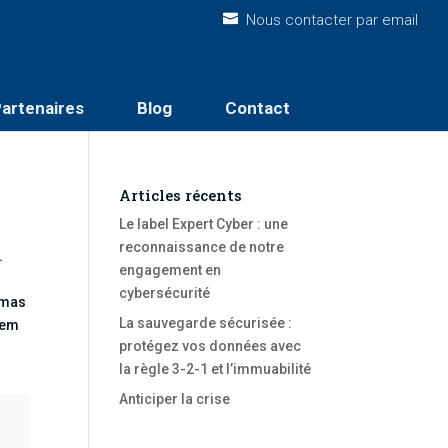
Nous contacter par email
artenaires
Blog
Contact
Articles récents
Le label Expert Cyber : une
reconnaissance de notre
.
engagement en
cybersécurité
 mas
La sauvegarde sécurisée :
 em
protégez vos données avec
la règle 3-2-1 et l’immuabilité
Anticiper la crise