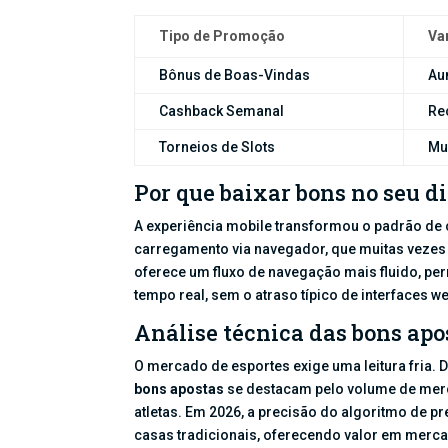
Tipo de Promoção
Va
Bônus de Boas-Vindas
Au
Cashback Semanal
Re
Torneios de Slots
Mu
Por que baixar bons no seu d
A experiência mobile transformou o padrão d
carregamento via navegador, que muitas vezes
oferece um fluxo de navegação mais fluido, p
tempo real, sem o atraso típico de interfaces 
Análise técnica das bons apo
O mercado de esportes exige uma leitura fria.
bons apostas
se destacam pelo volume de merca
atletas. Em 2026, a precisão do algoritmo de 
casas tradicionais, oferecendo valor em merca