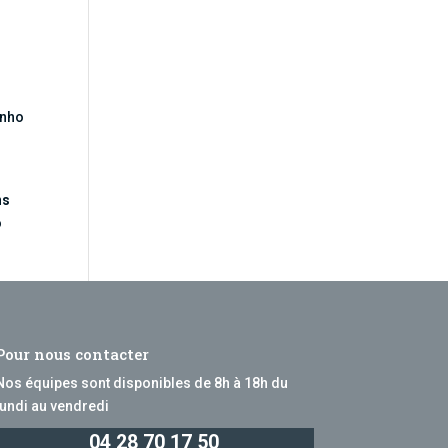
inho
ns
o
Pour nous contacter
Nos équipes sont disponibles de 8h à 18h du
lundi au vendredi
04 28 70 17 50