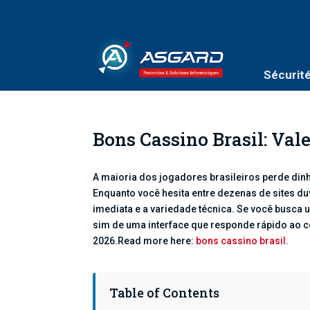
Sécurit
Bons Cassino Brasil: Val
A maioria dos jogadores brasileiros perde dinhe
Enquanto você hesita entre dezenas de sites d
imediata e a variedade técnica. Se você busc
sim de uma interface que responde rápido ao 
2026.Read more here:
bons cassino brasil
.
Table of Contents