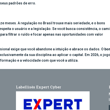
 seus padrões de erro.
e meses. A regulação no Brasil trouxe mais seriedade, e o bons
speita o usuário e a legislação. Se você busca consistência, o cam
 para filtrar o ruído e focar apenas nas oportunidades com valor
ssional exige que você abandone a intuição e abrace os dados. O
bo
clusivamente da sua disciplina ao aplicar o capital. Em 2026, o jog
informação e a velocidade com que você a utiliza.
Labellisés Expert Cyber