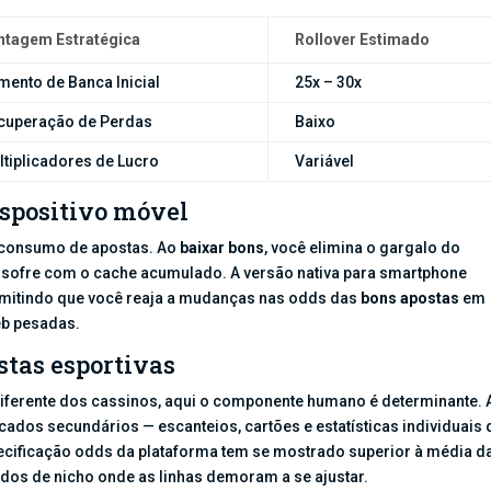
ntagem Estratégica
Rollover Estimado
mento de Banca Inicial
25x – 30x
cuperação de Perdas
Baixo
ltiplicadores de Lucro
Variável
ispositivo móvel
e consumo de apostas. Ao
baixar bons
, você elimina o gargalo do
 sofre com o cache acumulado. A versão nativa para smartphone
ermitindo que você reaja a mudanças nas odds das
bons apostas
em
web pesadas.
stas esportivas
 Diferente dos cassinos, aqui o componente humano é determinante. 
dos secundários — escanteios, cartões e estatísticas individuais 
precificação odds da plataforma tem se mostrado superior à média d
dos de nicho onde as linhas demoram a se ajustar.