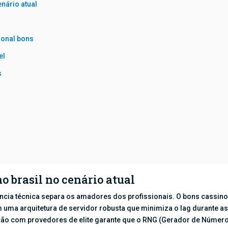
nário atual
onal bons
el
s
 brasil no cenário atual
ência técnica separa os amadores dos profissionais. O bons cassin
em uma arquitetura de servidor robusta que minimiza o lag durante a
gração com provedores de elite garante que o RNG (Gerador de Númer