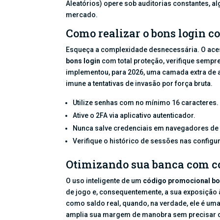
Aleatórios) opere sob auditorias constantes,
mercado.
Como realizar o bons login 
Esqueça a complexidade desnecessária. O aces
bons login
com total proteção, verifique sempre
implementou, para 2026, uma camada extra de a
imune a tentativas de invasão por força bruta.
Utilize senhas com no mínimo 16 caracteres.
Ative o 2FA via aplicativo autenticador.
Nunca salve credenciais em navegadores de 
Verifique o histórico de sessões nas configu
Otimizando sua banca com c
O uso inteligente de um
código promocional b
de jogo e, consequentemente, a sua exposição 
como saldo real, quando, na verdade, ele é uma
amplia sua margem de manobra sem precisar co