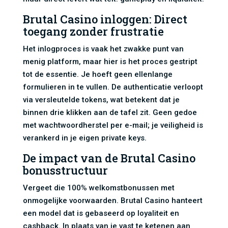
Brutal Casino inloggen: Direct
toegang zonder frustratie
Het inlogproces is vaak het zwakke punt van
menig platform, maar hier is het proces gestript
tot de essentie. Je hoeft geen ellenlange
formulieren in te vullen. De authenticatie verloopt
via versleutelde tokens, wat betekent dat je
binnen drie klikken aan de tafel zit. Geen gedoe
met wachtwoordherstel per e-mail; je veiligheid is
verankerd in je eigen private keys.
De impact van de Brutal Casino
bonusstructuur
Vergeet die 100% welkomstbonussen met
onmogelijke voorwaarden. Brutal Casino hanteert
een model dat is gebaseerd op loyaliteit en
cashback. In plaats van je vast te ketenen aan