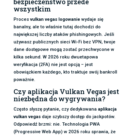
bezpieczeństwo przede
wszystkim
Proces
vulkan vegas logowanie
wydaje się
banalny, ale to właśnie tutaj dochodzi do
największej liczby ataków phishingowych. Jeśli
używasz publicznych sieci Wi-Fi bez VPN, twoje
dane dostępowe mogą zostać przechwycone w
kilka sekund. W 2026 roku dwuetapowa
weryfikacja (2FA) nie jest opcją – jest
obowiązkiem każdego, kto traktuje swój bankroll
poważnie.
Czy aplikacja Vulkan Vegas jest
niezbędna do wygrywania?
Często słyszę pytanie, czy dedykowana
aplikacja
vulkan vegas
daje szybszy dostęp do jackpotów.
Odpowiedź brzmi: nie. Technologia PWA
(Progressive Web App) w 2026 roku sprawia, że