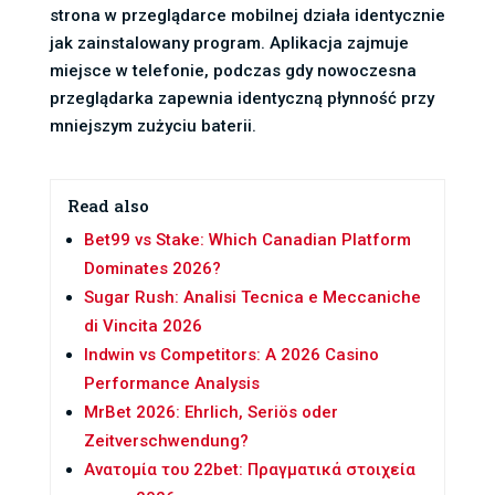
strona w przeglądarce mobilnej działa identycznie
jak zainstalowany program. Aplikacja zajmuje
miejsce w telefonie, podczas gdy nowoczesna
przeglądarka zapewnia identyczną płynność przy
mniejszym zużyciu baterii.
Read also
Bet99 vs Stake: Which Canadian Platform
Dominates 2026?
Sugar Rush: Analisi Tecnica e Meccaniche
di Vincita 2026
Indwin vs Competitors: A 2026 Casino
Performance Analysis
MrBet 2026: Ehrlich, Seriös oder
Zeitverschwendung?
Ανατομία του 22bet: Πραγματικά στοιχεία