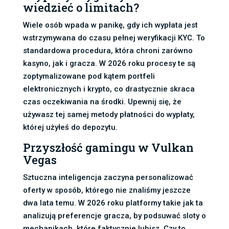
wiedzieć o limitach?
Wiele osób wpada w panikę, gdy ich wypłata jest
wstrzymywana do czasu pełnej weryfikacji KYC. To
standardowa procedura, która chroni zarówno
kasyno, jak i gracza. W 2026 roku procesy te są
zoptymalizowane pod kątem portfeli
elektronicznych i krypto, co drastycznie skraca
czas oczekiwania na środki. Upewnij się, że
używasz tej samej metody płatności do wypłaty,
której użyłeś do depozytu.
Przyszłość gamingu w Vulkan
Vegas
Sztuczna inteligencja zaczyna personalizować
oferty w sposób, którego nie znaliśmy jeszcze
dwa lata temu. W 2026 roku platformy takie jak ta
analizują preferencje gracza, by podsuwać sloty o
mechanikach, które faktycznie lubisz. Czy to