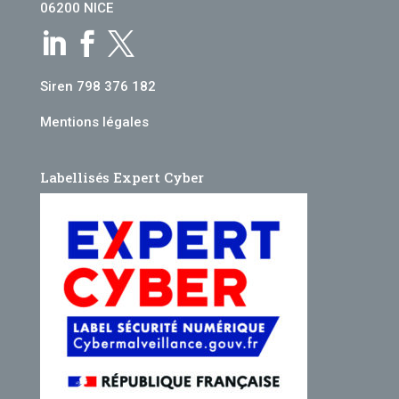
06200 NICE



Siren 798 376 182
Mentions légales
Labellisés Expert Cyber