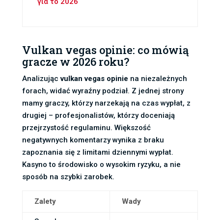
για το 2026
Vulkan vegas opinie: co mówią
gracze w 2026 roku?
Analizując
vulkan vegas opinie
na niezależnych
forach, widać wyraźny podział. Z jednej strony
mamy graczy, którzy narzekają na czas wypłat, z
drugiej – profesjonalistów, którzy doceniają
przejrzystość regulaminu. Większość
negatywnych komentarzy wynika z braku
zapoznania się z limitami dziennymi wypłat.
Kasyno to środowisko o wysokim ryzyku, a nie
sposób na szybki zarobek.
Zalety
Wady