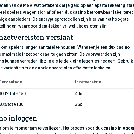
en van de MGA, wat betekent dat je geld op een aparte rekening staa
eel spelers vragen zich af of een
dux casino betrouwbaar
label terec
ge aanbieders. De encryptieprotocollen zijn hier van het hoogste
tellingen, waardoor data-lekken vrijwel uitgesloten zijn.
inzetvereisten verslaat
n om spelers langer aan tafel te houden. Wanneer je een
dux casino
de maximale inzet per draai te gaan zitten. De voorwaarden zijn
s kunnen verraderlijk zijn als je de kleine lettertjes negeert. Gebruik
 variantie om de doorloopvereisten efficiënt te tackelen.
Percentage
Inzetvereiste
100% tot €150
40x
50% tot €100
35x
ino inloggen
er om je momentum te verliezen. Het proces voor
dux casino inlogge