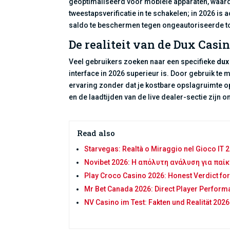
geoptimaliseerd voor mobiele apparaten, waardoo
tweestapsverificatie in te schakelen; in 2026 i
saldo te beschermen tegen ongeautoriseerde 
De realiteit van de Dux Casi
Veel gebruikers zoeken naar een specifieke
dux
interface in 2026 superieur is. Door gebruik t
ervaring zonder dat je kostbare opslagruimte op j
en de laadtijden van de live dealer-sectie zijn
Read also
Starvegas: Realtà o Miraggio nel Gioco IT 
Novibet 2026: Η απόλυτη ανάλυση για παί
Play Croco Casino 2026: Honest Verdict fo
Mr Bet Canada 2026: Direct Player Perfor
NV Casino im Test: Fakten und Realität 2026