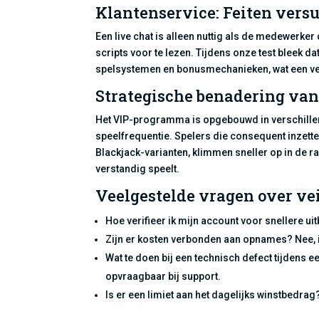
Klantenservice: Feiten vers
Een live chat is alleen nuttig als de medewerke
scripts voor te lezen. Tijdens onze test bleek
spelsystemen en bonusmechanieken, wat een ver
Strategische benadering van
Het VIP-programma is opgebouwd in verschillend
speelfrequentie. Spelers die consequent inzette
Blackjack-varianten, klimmen sneller op in de ra
verstandig speelt.
Veelgestelde vragen over ve
Hoe verifieer ik mijn account voor snellere uit
Zijn er kosten verbonden aan opnames? Nee, in
Wat te doen bij een technisch defect tijdens e
opvraagbaar bij support.
Is er een limiet aan het dagelijks winstbedrag