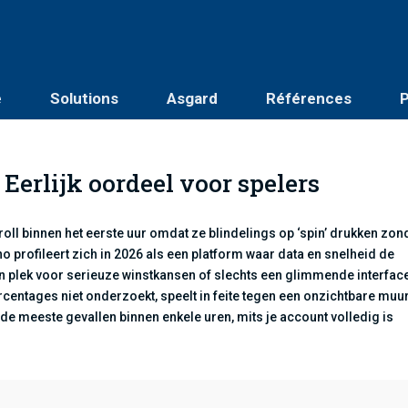
é
Solutions
Asgard
Références
P
Eerlijk oordeel voor spelers
oll binnen het eerste uur omdat ze blindelings op ‘spin’ drukken zon
sino profileert zich in 2026 als een platform waar data en snelheid de
n plek voor serieuze winstkansen of slechts een glimmende interfac
rcentages niet onderzoekt, speelt in feite tegen een onzichtbare muur
e meeste gevallen binnen enkele uren, mits je account volledig is