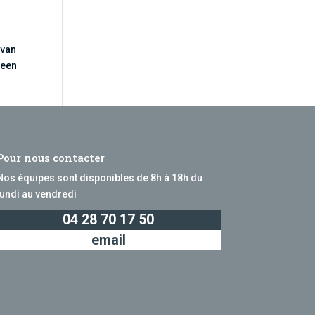
 van
 een
Pour nous contacter
Nos équipes sont disponibles de 8h à 18h du
lundi au vendredi
04 28 70 17 50
email