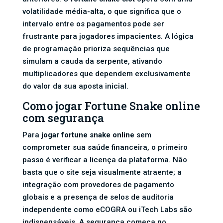
volatilidade média-alta, o que significa que o
intervalo entre os pagamentos pode ser
frustrante para jogadores impacientes. A lógica
de programação prioriza sequências que
simulam a cauda da serpente, ativando
multiplicadores que dependem exclusivamente
do valor da sua aposta inicial.
Como jogar Fortune Snake online
com segurança
Para
jogar fortune snake online
sem
comprometer sua saúde financeira, o primeiro
passo é verificar a licença da plataforma. Não
basta que o site seja visualmente atraente; a
integração com provedores de pagamento
globais e a presença de selos de auditoria
independente como eCOGRA ou iTech Labs são
indispensáveis. A segurança começa no