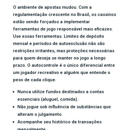
O ambiente de apostas mudou. Com a
regulamentação crescente no Brasil, os cassinos
estão sendo forçados a implementar
ferramentas de jogo responsável mais eficazes.
Use essas ferramentas. Limites de depósito
mensal e períodos de autoexclusão não são
restrições irritantes, mas proteções necessárias
para quem deseja se manter no jogo a longo
prazo. O autocontrole é o único diferencial entre
um jogador recreativo e alguém que entende o
peso de cada clique.
Nunca utilize fundos destinados a contas
essenciais (aluguel, comida).
Não jogue sob influência de substâncias que
alteram o julgamento.
Acompanhe seu histórico de transações
mensalmente.