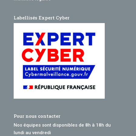
Labellisés Expert Cyber
Pour nous contacter
Nos équipes sont disponibles de 8h à 18h du
lundi au vendredi