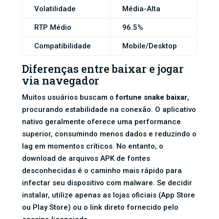
Volatilidade
Média-Alta
RTP Médio
96.5%
Compatibilidade
Mobile/Desktop
Diferenças entre baixar e jogar
via navegador
Muitos usuários buscam o
fortune snake baixar
,
procurando estabilidade na conexão. O aplicativo
nativo geralmente oferece uma performance
superior, consumindo menos dados e reduzindo o
lag em momentos críticos. No entanto, o
download de arquivos APK de fontes
desconhecidas é o caminho mais rápido para
infectar seu dispositivo com malware. Se decidir
instalar, utilize apenas as lojas oficiais (App Store
ou Play Store) ou o link direto fornecido pelo