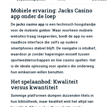
Mobiele ervaring: Jacks Casino
app onder de loep
De
jacks casino app
is een technisch hoogstandje
voor de mobiele gokker. Waar voorheen mobiele
websites traag reageerden, biedt de app nu een
naadloze interface die zelfs op oudere
smartphones stabiel blijft. De navigatie is intuïtief,
waardoor je zonder haperingen wisselt tussen
sportweddenschappen en live casino spellen. Het
is de ideale oplossing voor spelers die onderweg
hun winkansen willen benutten.
Het spelaanbod: Kwaliteit
versus kwantiteit
Sommige platformen dumpen duizenden titels in
hun bibliotheek, maar kwaliteit wint het altijd van