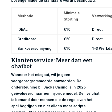
bovengemiddelde standaard wordt beschouwd.
Minimale
Methode
Verwerking
Storting
iDEAL
€10
Direct
Creditcard
€20
Direct
Bankoverschrijving
€10
1-3 Werkd
Klantenservice: Meer dan een
chatbot
Wanneer het misgaat, wil je geen
voorgeprogrammeerde antwoorden. De
ondersteuning bij Jacks Casino is in 2026
geëvolueerd naar een hybride model. De live chat
is bemand door mensen die de regels van het
spel begrijpen en niet alleen maar scripts