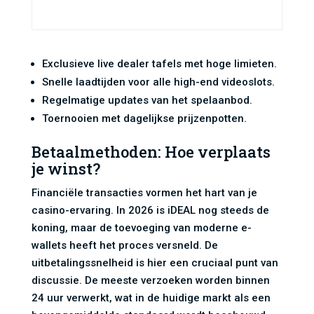
Exclusieve live dealer tafels met hoge limieten.
Snelle laadtijden voor alle high-end videoslots.
Regelmatige updates van het spelaanbod.
Toernooien met dagelijkse prijzenpotten.
Betaalmethoden: Hoe verplaats
je winst?
Financiële transacties vormen het hart van je
casino-ervaring. In 2026 is iDEAL nog steeds de
koning, maar de toevoeging van moderne e-
wallets heeft het proces versneld. De
uitbetalingssnelheid is hier een cruciaal punt van
discussie. De meeste verzoeken worden binnen
24 uur verwerkt, wat in de huidige markt als een