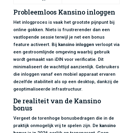
Probleemloos Kansino inloggen
Het inlogproces is vaak het grootste pijnpunt bij
online gokken. Niets is frustrerender dan een
vastlopende sessie terwijl je net een bonus
feature activeert. Bij
kansino inloggen
verloopt via
een gestroomlijnde omgeving waarbij gebruik
wordt gemaakt van iDIN voor verificatie. Dit
minimaliseert de wachttijd aanzienlijk. Gebruikers
die inloggen vanaf een mobiel apparaat ervaren
dezelfde stabiliteit als op een desktop, dankzij de
geoptimaliseerde infrastructuur.
De realiteit van de Kansino
bonus
Vergeet de torenhoge bonusbedragen die in de
praktijk onmogelijk vrij te spelen zijn. De
kansino