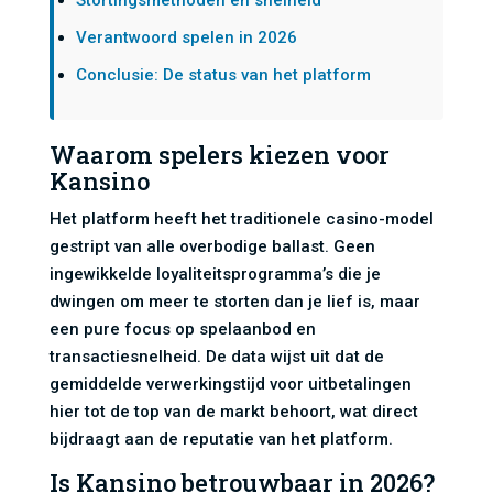
Stortingsmethoden en snelheid
Verantwoord spelen in 2026
Conclusie: De status van het platform
Waarom spelers kiezen voor
Kansino
Het platform heeft het traditionele casino-model
gestript van alle overbodige ballast. Geen
ingewikkelde loyaliteitsprogramma’s die je
dwingen om meer te storten dan je lief is, maar
een pure focus op spelaanbod en
transactiesnelheid. De data wijst uit dat de
gemiddelde verwerkingstijd voor uitbetalingen
hier tot de top van de markt behoort, wat direct
bijdraagt aan de reputatie van het platform.
Is Kansino betrouwbaar in 2026?