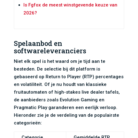
Is Fgfox de meest winstgevende keuze van
2026?
Spelaanbod en
softwareleveranciers
Niet elk spel is het waard om je tijd aan te
besteden. De selectie bij dit platform is
gebaseerd op Return to Player (RTP) percentages
en volatiliteit. Of je nu houdt van klassieke
fruitautomaten of high-stakes live dealer tafels,
de aanbieders zoals Evolution Gaming en
Pragmatic Play garanderen een eerlijk verloop.
Hieronder zie je de verdeling van de populairste
categorieën:
Categorie
Gemiddelde RTP