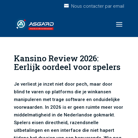
Nous contacter par email
Kansino Review 2026:
Eerlijk oordeel voor spelers
Je verliest je inzet niet door pech, maar door
blind te varen op platforms die je winkansen
manipuleren met trage software en onduidelijke
voorwaarden. In 2026 is er geen ruimte meer voor
middelmatigheid in de Nederlandse gokmarkt.
Spelers eisen directheid, razendsnelle
uitbetalingen en een interface die niet hapert