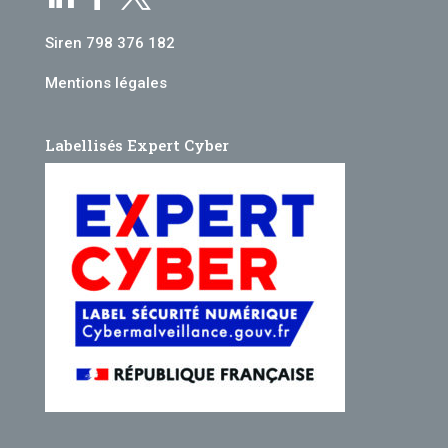
Siren 798 376 182
Mentions légales
Labellisés Expert Cyber