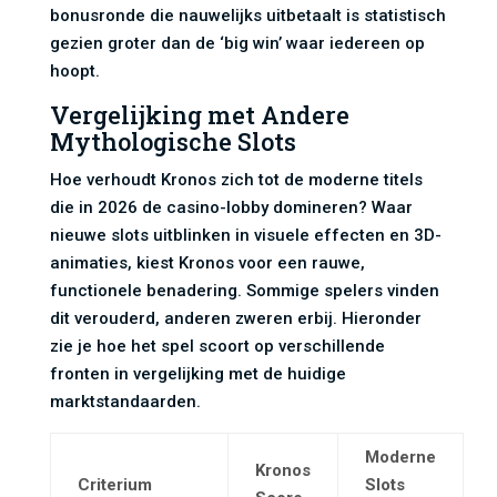
bonusronde die nauwelijks uitbetaalt is statistisch
gezien groter dan de ‘big win’ waar iedereen op
hoopt.
Vergelijking met Andere
Mythologische Slots
Hoe verhoudt Kronos zich tot de moderne titels
die in 2026 de casino-lobby domineren? Waar
nieuwe slots uitblinken in visuele effecten en 3D-
animaties, kiest Kronos voor een rauwe,
functionele benadering. Sommige spelers vinden
dit verouderd, anderen zweren erbij. Hieronder
zie je hoe het spel scoort op verschillende
fronten in vergelijking met de huidige
marktstandaarden.
Moderne
Kronos
Criterium
Slots