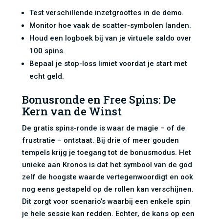
Test verschillende inzetgroottes in de demo.
Monitor hoe vaak de scatter-symbolen landen.
Houd een logboek bij van je virtuele saldo over
100 spins.
Bepaal je stop-loss limiet voordat je start met
echt geld.
Bonusronde en Free Spins: De
Kern van de Winst
De gratis spins-ronde is waar de magie – of de
frustratie – ontstaat. Bij drie of meer gouden
tempels krijg je toegang tot de bonusmodus. Het
unieke aan Kronos is dat het symbool van de god
zelf de hoogste waarde vertegenwoordigt en ook
nog eens gestapeld op de rollen kan verschijnen.
Dit zorgt voor scenario’s waarbij een enkele spin
je hele sessie kan redden. Echter, de kans op een