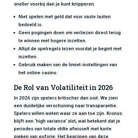
sneller voorbij dan je kunt knipperen.
Niet spelen met geld dat voor vaste lasten
bedoeld is.
Geen pogingen doen om verliezen direct terug
te winnen met hogere inzetten.
Altijd de spelregels lezen voordat je begint met
inzetten.
Gebruik maken van de limiet-instellingen van
het online casino.
De Rol van Volatiliteit in 2026
In 2026 zijn spelers kritischer dan ooit. We zien
een duidelijke verschuiving naar transparantie.
Spelers willen weten waar ze aan toe zijn. Kronos
blijft een ‘high variance’ slot, wat betekent dat je
periodes van totale stilte afwisselt met korte
pieken van euforie. Het begrijpen van deze