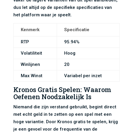
vaker de lagere varianten van dit spel aanbieden,
dus let altijd op de specifieke specificaties van
het platform waar je speelt.
Kenmerk
Specificatie
RTP
95.94%
Volatiliteit
Hoog
Winlijnen
20
Max Winst
Variabel per inzet
Kronos Gratis Spelen: Waarom
Oefenen Noodzakelijk Is
Niemand die zijn verstand gebruikt, begint direct
met echt geld in te zetten op een spel met een
hoge variantie. Door Kronos gratis te spelen, krijg
je een gevoel voor de frequentie van de