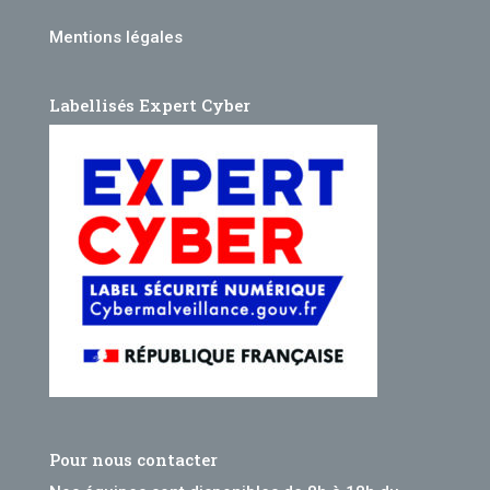
Mentions légales
Labellisés Expert Cyber
Pour nous contacter