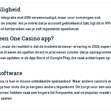
iligheid
e integratie met iDIN vereenvoudigd, maar voor sommigen ook
de sleutel. Als je merkt dat je account geblokkeerd lijkt, ligt dit in 99
of het bereiken van je zelf ingestelde speellimiet.
 een One Casino app?
id, maar de realiteit is dat de mobiele browser-ervaring in 2026 super
e draaien de spellen direct in je browser zonder dat je opslagruimt
nt van updates in de App Store of Google Play, die vaak achterlopen op
 software
sa, is hun in-house ontwikkelde spelaanbod. Waar andere casino’s e
d je hier slots die je nergens anders tegenkomt. Dit zorgt voor een un
clusives’ hebben vaak een hogere hit-frequentie, wat ze populair maakt
 spelen.