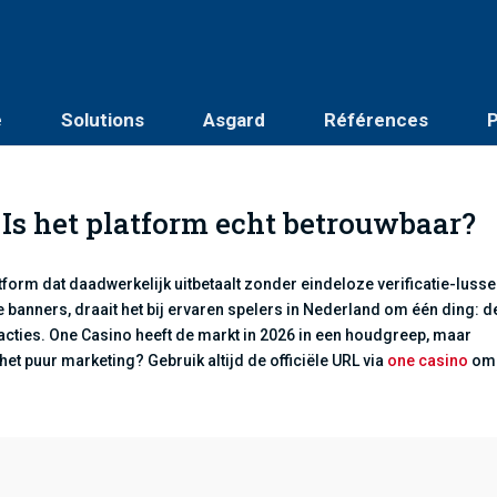
é
Solutions
Asgard
Références
P
Is het platform echt betrouwbaar?
platform dat daadwerkelijk uitbetaalt zonder eindeloze verificatie-lusse
 banners, draait het bij ervaren spelers in Nederland om één ding: d
acties. One Casino heeft de markt in 2026 in een houdgreep, maar
s het puur marketing? Gebruik altijd de officiële URL via
one casino
om