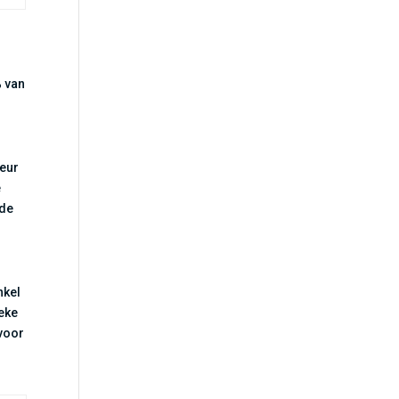
% van
ieur
e
 de
nkel
ieke
 voor