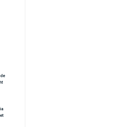
 de
ht
ia
et