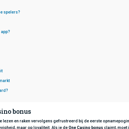
e spelers?
o app?
it
markt
aard?
asino bonus
s te lezen en raken vervolgens gefrustreerd bij de eerste opnamepogi
vigheid, maar op loyaliteit. Als je de
One Casino bonus
claimt, moet 