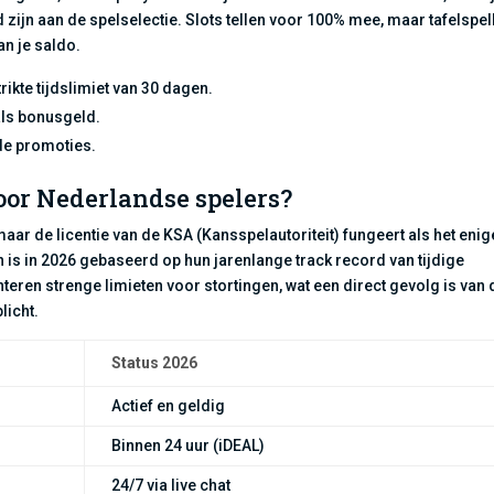
 zijn aan de spelselectie. Slots tellen voor 100% mee, maar tafelspel
an je saldo.
ikte tijdslimiet van 30 dagen.
als bonusgeld.
de promoties.
oor Nederlandse spelers?
aar de licentie van de KSA (Kansspelautoriteit) fungeert als het enig
is in 2026 gebaseerd op hun jarenlange track record van tijdige
teren strenge limieten voor stortingen, wat een direct gevolg is van 
licht.
Status 2026
Actief en geldig
Binnen 24 uur (iDEAL)
24/7 via live chat