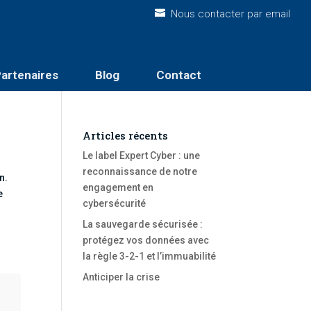
Nous contacter par email
artenaires
Blog
Contact
Articles récents
Le label Expert Cyber : une
reconnaissance de notre
n.
engagement en
e
cybersécurité
La sauvegarde sécurisée :
protégez vos données avec
la règle 3-2-1 et l’immuabilité
Anticiper la crise