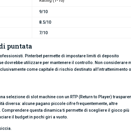
Rating (1-10)
9/10
8.5/10
7/10
 di puntata
professionisti. Pinterbet permette di impostare limiti di deposito
ue dovrebbe utilizzare per mantenere il controllo. Non considerare m
clusivamente come capitale di rischio destinato all’intrattenimento 
na selezione di slot machine con un RTP (Return to Player) trasparen
lità diversa: alcune pagano piccole cifre frequentemente, altre
. Comprendere questa dinamica ti permette di scegliere il gioco più
ciare il budget in pochi giri a vuoto.
siccia.