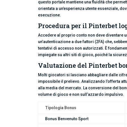
questo portale mantiene una fluidità che permette
orientata a un’esperienza utente essenziale, dove
esecuzione.
Procedura per il Pinterbet lo
Accedere al proprio conto non deve diventare un
un’autenticazione a due fattori (2FA) che, sebb
tentativi di accesso non autorizzati. È fondamen
impiegate su altri siti di gioco, poiché la sicur
Valutazione del Pinterbet bo
Molti giocatori si lasciano abbagliare dalle ci
impossibile il prelievo. Analizzando l’offerta at
alla media del mercato. La conversione del bonu
volume di gioco e non sull’azzardo impulsivo.
Tipologia Bonus
Bonus Benvenuto Sport