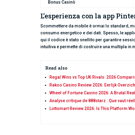
Bonus Casinò
L’esperienza con la app Pinte
Scommettere da mobile è ormai lo standard, m
consumo energetico e dei dati. Spesso, le appli
qui il codice è stato snellito per garantire ses
intuitiva e permette di costruire una multipla in
Read also
Regal Wins vs Top UK Rivals: 2026 Compar
Rakoo Casino Review 2026: Eerlijk Overzich
Wheel of Fortune Casino 2026: A Brutal Rea
Analyse critique de 888starz : Que vaut rée
Lottomart Review 2026: Is This Platform W