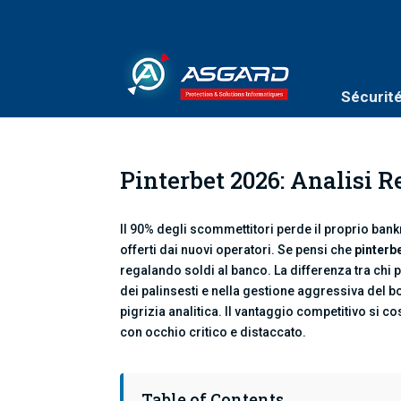
Sécurit
Pinterbet 2026: Analisi 
Il 90% degli scommettitori perde il proprio bankr
offerti dai nuovi operatori. Se pensi che
pinterb
regalando soldi al banco. La differenza tra chi p
dei palinsesti e nella gestione aggressiva del b
pigrizia analitica. Il vantaggio competitivo si 
con occhio critico e distaccato.
Table of Contents