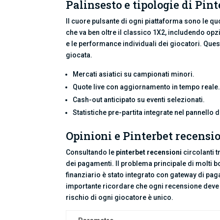
Palinsesto e tipologie di Pi
Il cuore pulsante di ogni piattaforma sono le qu
che va ben oltre il classico 1X2, includendo opzi
e le performance individuali dei giocatori. Quest
giocata.
Mercati asiatici su campionati minori.
Quote live con aggiornamento in tempo reale
Cash-out anticipato su eventi selezionati.
Statistiche pre-partita integrate nel pannello d
Opinioni e Pinterbet recensio
Consultando le
pinterbet recensioni
circolanti t
dei pagamenti. Il problema principale di molti b
finanziario è stato integrato con gateway di pa
importante ricordare che ogni recensione deve es
rischio di ogni giocatore è unico.