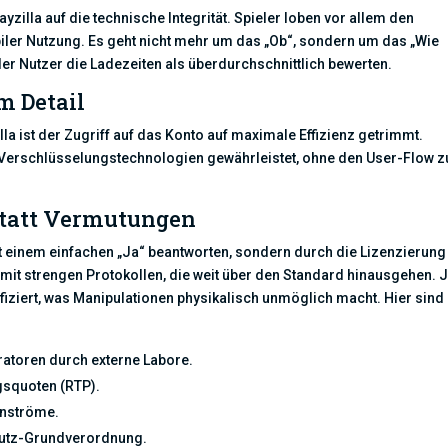
yzilla auf die technische Integrität. Spieler loben vor allem den
ler Nutzung. Es geht nicht mehr um das „Ob“, sondern um das „Wie
der Nutzer die Ladezeiten als überdurchschnittlich bewerten.
m Detail
illa ist der Zugriff auf das Konto auf maximale Effizienz getrimmt.
 Verschlüsselungstechnologien gewährleistet, ohne den User-Flow z
 statt Vermutungen
mit einem einfachen „Ja“ beantworten, sondern durch die Lizenzierung
 mit strengen Protokollen, die weit über den Standard hinausgehen. 
fiziert, was Manipulationen physikalisch unmöglich macht. Hier sind
atoren durch externe Labore.
gsquoten (RTP).
enströme.
chutz-Grundverordnung.