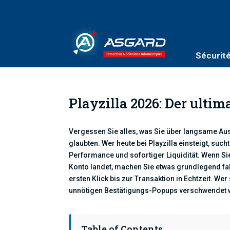
Sécurit
Playzilla 2026: Der ultim
Vergessen Sie alles, was Sie über langsame Au
glaubten. Wer heute bei Playzilla einsteigt, su
Performance und sofortiger Liquidität. Wenn S
Konto landet, machen Sie etwas grundlegend fa
ersten Klick bis zur Transaktion in Echtzeit. Wer
unnötigen Bestätigungs-Popups verschwendet 
Table of Contents