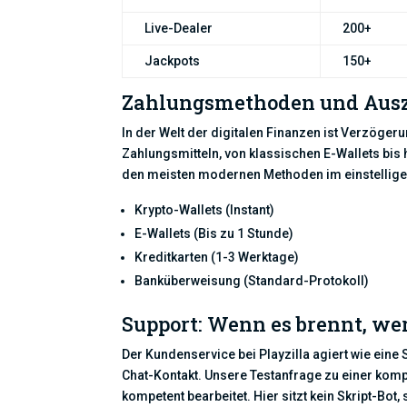
Live-Dealer
200+
Jackpots
150+
Zahlungsmethoden und Aus
In der Welt der digitalen Finanzen ist Verzögerun
Zahlungsmitteln, von klassischen E-Wallets bis 
den meisten modernen Methoden im einstellige
Krypto-Wallets (Instant)
E-Wallets (Bis zu 1 Stunde)
Kreditkarten (1-3 Werktage)
Banküberweisung (Standard-Protokoll)
Support: Wenn es brennt, wer
Der Kundenservice bei Playzilla agiert wie eine 
Chat-Kontakt. Unsere Testanfrage zu einer ko
kompetent bearbeitet. Hier sitzt kein Skript-B