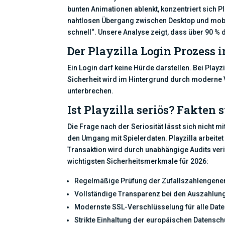
bunten Animationen ablenkt, konzentriert sich Pla
nahtlosen Übergang zwischen Desktop und mobi
schnell“. Unsere Analyse zeigt, dass über 90 % 
Der Playzilla Login Prozess i
Ein Login darf keine Hürde darstellen. Bei Playz
Sicherheit wird im Hintergrund durch moderne
unterbrechen.
Ist Playzilla seriös? Fakten
Die Frage nach der Seriosität lässt sich nicht 
den Umgang mit Spielerdaten. Playzilla arbeitet
Transaktion wird durch unabhängige Audits veri
wichtigsten Sicherheitsmerkmale für 2026:
Regelmäßige Prüfung der Zufallszahlengener
Vollständige Transparenz bei den Auszahlun
Modernste SSL-Verschlüsselung für alle Dat
Strikte Einhaltung der europäischen Datens