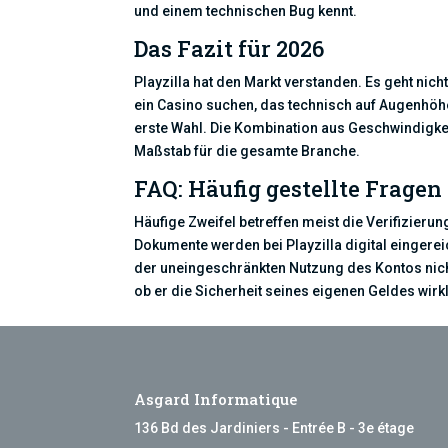
und einem technischen Bug kennt.
Das Fazit für 2026
Playzilla hat den Markt verstanden. Es geht ni
ein Casino suchen, das technisch auf Augenhöh
erste Wahl. Die Kombination aus Geschwindigkeit
Maßstab für die gesamte Branche.
FAQ: Häufig gestellte Fragen
Häufige Zweifel betreffen meist die Verifizieru
Dokumente werden bei Playzilla digital eingereic
der uneingeschränkten Nutzung des Kontos nicht
ob er die Sicherheit seines eigenen Geldes wirkli
Asgard Informatique
136 Bd des Jardiniers - Entrée B - 3e étage