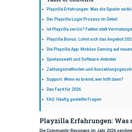
Playzilla Erfahrungen: Was die Spieler wirkl
Der Playzilla Login Prozess im Detail
Ist Playzilla seriös? Fakten statt Vermutung
Playzilla Bonus: Lohnt sich das Angebot 20
Die Playzilla App: Mobiles Gaming auf neue
Spielauswahl und Software-Anbieter
Zahlungsmethoden und Auszahlungsgeschw
Support: Wenn es brennt, wer hilft dann?
Das Fazit für 2026
FAQ: Häufig gestellte Fragen
Playzilla Erfahrungen: Was 
Die Community-Resonanz im Jahr 2026 zeichnet e