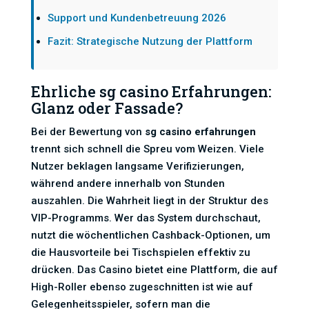
Support und Kundenbetreuung 2026
Fazit: Strategische Nutzung der Plattform
Ehrliche sg casino Erfahrungen:
Glanz oder Fassade?
Bei der Bewertung von
sg casino erfahrungen
trennt sich schnell die Spreu vom Weizen. Viele
Nutzer beklagen langsame Verifizierungen,
während andere innerhalb von Stunden
auszahlen. Die Wahrheit liegt in der Struktur des
VIP-Programms. Wer das System durchschaut,
nutzt die wöchentlichen Cashback-Optionen, um
die Hausvorteile bei Tischspielen effektiv zu
drücken. Das Casino bietet eine Plattform, die auf
High-Roller ebenso zugeschnitten ist wie auf
Gelegenheitsspieler, sofern man die