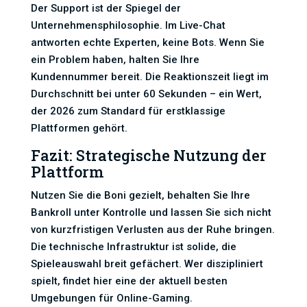
Der Support ist der Spiegel der
Unternehmensphilosophie. Im Live-Chat
antworten echte Experten, keine Bots. Wenn Sie
ein Problem haben, halten Sie Ihre
Kundennummer bereit. Die Reaktionszeit liegt im
Durchschnitt bei unter 60 Sekunden – ein Wert,
der 2026 zum Standard für erstklassige
Plattformen gehört.
Fazit: Strategische Nutzung der
Plattform
Nutzen Sie die Boni gezielt, behalten Sie Ihre
Bankroll unter Kontrolle und lassen Sie sich nicht
von kurzfristigen Verlusten aus der Ruhe bringen.
Die technische Infrastruktur ist solide, die
Spieleauswahl breit gefächert. Wer diszipliniert
spielt, findet hier eine der aktuell besten
Umgebungen für Online-Gaming.