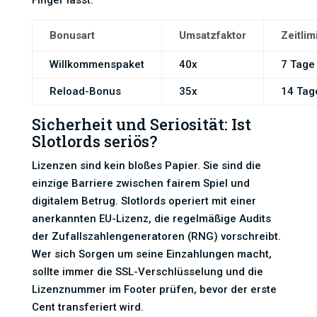
Finger lässt.
Bonusart
Umsatzfaktor
Zeitlim
Willkommenspaket
40x
7 Tage
Reload-Bonus
35x
14 Tag
Sicherheit und Seriosität: Ist
Slotlords seriös?
Lizenzen sind kein bloßes Papier. Sie sind die
einzige Barriere zwischen fairem Spiel und
digitalem Betrug. Slotlords operiert mit einer
anerkannten EU-Lizenz, die regelmäßige Audits
der Zufallszahlengeneratoren (RNG) vorschreibt.
Wer sich Sorgen um seine Einzahlungen macht,
sollte immer die SSL-Verschlüsselung und die
Lizenznummer im Footer prüfen, bevor der erste
Cent transferiert wird.