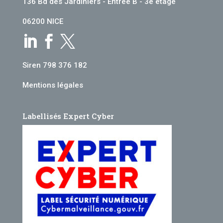
136 Bd des Jardiniers - Entrée B - 3e étage
06200 NICE



Siren 798 376 182
Mentions légales
Labellisés Expert Cyber