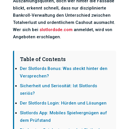
Auszahlungsquoten, doch wer hinter die Fassade
blickt, erkennt schnell, dass nur disziplinierte
Bankroll-Verwaltung den Unterschied zwischen
Totalverlust und ordentlichem Cashout ausmacht.
Wer sich bei
slotlordsde.com
anmeldet, wird von
Angeboten erschlagen.
Table of Contents
Der Slotlords Bonus: Was steckt hinter den
Versprechen?
Sicherheit und Seriosität: Ist Slotlords
seriös?
Der Slotlords Login: Hürden und Lösungen
Slotlords App: Mobiles Spielvergnügen auf
dem Prüfstand