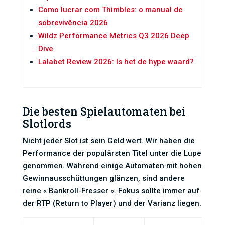
Como lucrar com Thimbles: o manual de
sobrevivência 2026
Wildz Performance Metrics Q3 2026 Deep
Dive
Lalabet Review 2026: Is het de hype waard?
Die besten Spielautomaten bei
Slotlords
Nicht jeder Slot ist sein Geld wert. Wir haben die
Performance der populärsten Titel unter die Lupe
genommen. Während einige Automaten mit hohen
Gewinnausschüttungen glänzen, sind andere
reine « Bankroll-Fresser ». Fokus sollte immer auf
der RTP (Return to Player) und der Varianz liegen.