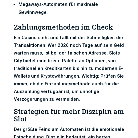
Megaways-Automaten für maximale
Gewinnwege.
Zahlungsmethoden im Check
Ein Casino steht und fällt mit der Schnelligkeit der
Transaktionen. Wer 2026 noch Tage auf sein Geld
warten muss, ist bei der falschen Adresse. Slots
City bietet eine breite Palette an Optionen, von
traditionellen Kreditkarten bis hin zu modernen E-
Wallets und Kryptowährungen. Wichtig: Prüfen Sie
immer, ob die Einzahlungsmethode auch für die
Auszahlung verfügbar ist, um unnötige
Verzögerungen zu vermeiden.
Strategien für mehr Disziplin am
Slot
Der größte Feind am Automaten ist die emotionale
Entscheidung. Disziplin bedeutet, ein hartes