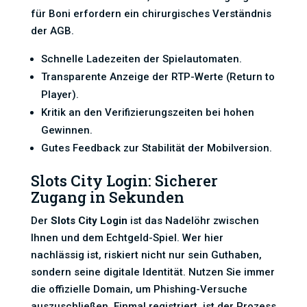
für Boni erfordern ein chirurgisches Verständnis
der AGB.
Schnelle Ladezeiten der Spielautomaten.
Transparente Anzeige der RTP-Werte (Return to
Player).
Kritik an den Verifizierungszeiten bei hohen
Gewinnen.
Gutes Feedback zur Stabilität der Mobilversion.
Slots City Login: Sicherer
Zugang in Sekunden
Der
Slots City Login
ist das Nadelöhr zwischen
Ihnen und dem Echtgeld-Spiel. Wer hier
nachlässig ist, riskiert nicht nur sein Guthaben,
sondern seine digitale Identität. Nutzen Sie immer
die offizielle Domain, um Phishing-Versuche
auszuschließen. Einmal registriert, ist der Prozess