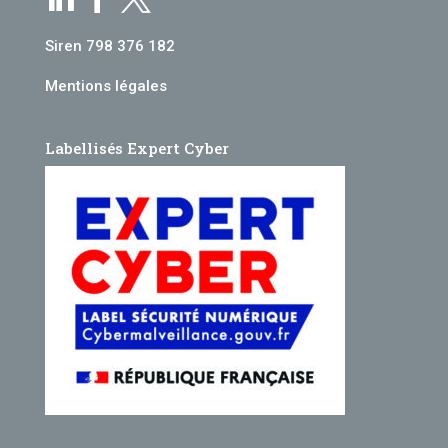
Siren 798 376 182
Mentions légales
Labellisés Expert Cyber