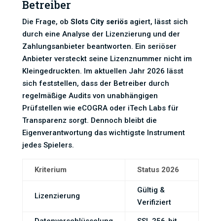
Betreiber
Die Frage, ob
Slots City seriös
agiert, lässt sich
durch eine Analyse der Lizenzierung und der
Zahlungsanbieter beantworten. Ein seriöser
Anbieter versteckt seine Lizenznummer nicht im
Kleingedruckten. Im aktuellen Jahr 2026 lässt
sich feststellen, dass der Betreiber durch
regelmäßige Audits von unabhängigen
Prüfstellen wie eCOGRA oder iTech Labs für
Transparenz sorgt. Dennoch bleibt die
Eigenverantwortung das wichtigste Instrument
jedes Spielers.
Kriterium
Status 2026
Gültig &
Lizenzierung
Verifiziert