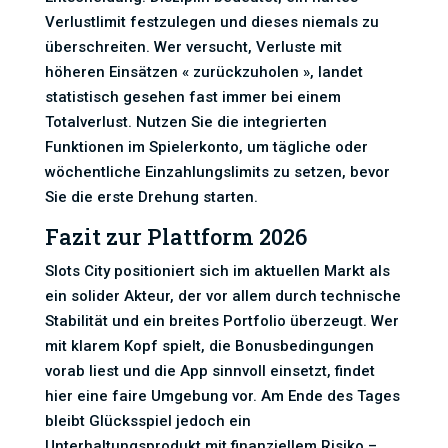
Verlustlimit festzulegen und dieses niemals zu
überschreiten. Wer versucht, Verluste mit
höheren Einsätzen « zurückzuholen », landet
statistisch gesehen fast immer bei einem
Totalverlust. Nutzen Sie die integrierten
Funktionen im Spielerkonto, um tägliche oder
wöchentliche Einzahlungslimits zu setzen, bevor
Sie die erste Drehung starten.
Fazit zur Plattform 2026
Slots City positioniert sich im aktuellen Markt als
ein solider Akteur, der vor allem durch technische
Stabilität und ein breites Portfolio überzeugt. Wer
mit klarem Kopf spielt, die Bonusbedingungen
vorab liest und die App sinnvoll einsetzt, findet
hier eine faire Umgebung vor. Am Ende des Tages
bleibt Glücksspiel jedoch ein
Unterhaltungsprodukt mit finanziellem Risiko –