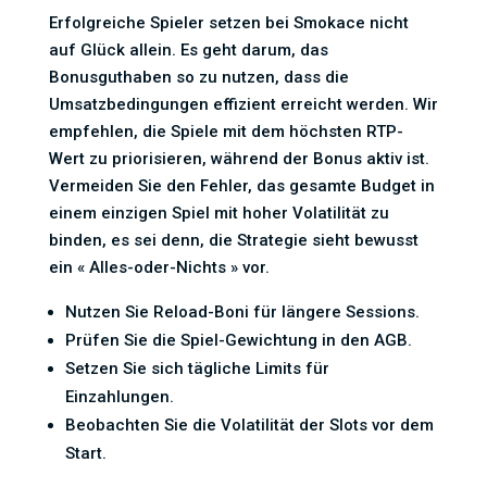
Erfolgreiche Spieler setzen bei Smokace nicht
auf Glück allein. Es geht darum, das
Bonusguthaben so zu nutzen, dass die
Umsatzbedingungen effizient erreicht werden. Wir
empfehlen, die Spiele mit dem höchsten RTP-
Wert zu priorisieren, während der Bonus aktiv ist.
Vermeiden Sie den Fehler, das gesamte Budget in
einem einzigen Spiel mit hoher Volatilität zu
binden, es sei denn, die Strategie sieht bewusst
ein « Alles-oder-Nichts » vor.
Nutzen Sie Reload-Boni für längere Sessions.
Prüfen Sie die Spiel-Gewichtung in den AGB.
Setzen Sie sich tägliche Limits für
Einzahlungen.
Beobachten Sie die Volatilität der Slots vor dem
Start.