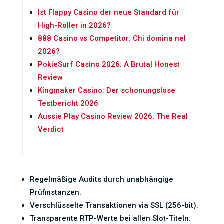
Ist Flappy Casino der neue Standard für
High-Roller in 2026?
888 Casino vs Competitor: Chi domina nel
2026?
PokieSurf Casino 2026: A Brutal Honest
Review
Kingmaker Casino: Der schonungslose
Testbericht 2026
Aussie Play Casino Review 2026: The Real
Verdict
Regelmäßige Audits durch unabhängige
Prüfinstanzen.
Verschlüsselte Transaktionen via SSL (256-bit).
Transparente RTP-Werte bei allen Slot-Titeln.