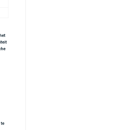
het
teit
che
 te