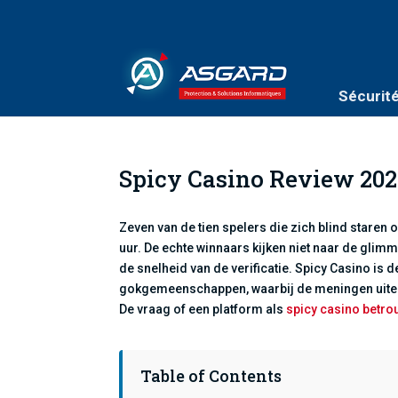
Sécurit
Spicy Casino Review 202
Zeven van de tien spelers die zich blind staren
uur. De echte winnaars kijken niet naar de gli
de snelheid van de verificatie. Spicy Casino is 
gokgemeenschappen, waarbij de meningen uiteen
De vraag of een platform als
spicy casino betr
Table of Contents