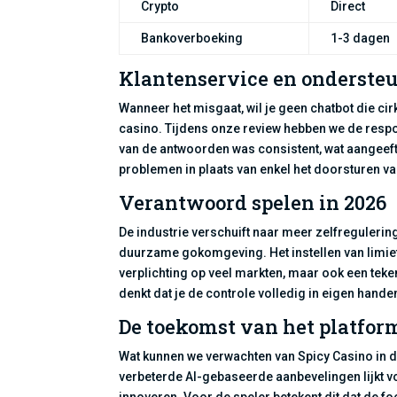
Crypto
Direct
Bankoverboeking
1-3 dagen
Klantenservice en onderste
Wanneer het misgaat, wil je geen chatbot die cirk
casino. Tijdens onze review hebben we de respons
van de antwoorden was consistent, wat aangeeft
problemen in plaats van enkel het doorsturen v
Verantwoord spelen in 2026
De industrie verschuift naar meer zelfregulering
duurzame gokomgeving. Het instellen van limieten
verplichting op veel markten, maar ook een teken
denkt dat je de controle volledig in eigen hande
De toekomst van het platfor
Wat kunnen we verwachten van Spicy Casino in d
verbeterde AI-gebaseerde aanbevelingen lijkt v