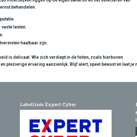
cus moet blijven liggen op de eigen bankroll en het selecteren van
e ernst behandelen.
putatie.
 vaste lasten.
n.
vereisten haalbaar zijn.
d is delicaat. Wie zich verdiept in de feiten, zoals hierboven
plezierige ervaring aanzienlijk. Blijf alert, speel bewust en laat je n
Labellisés Expert Cyber