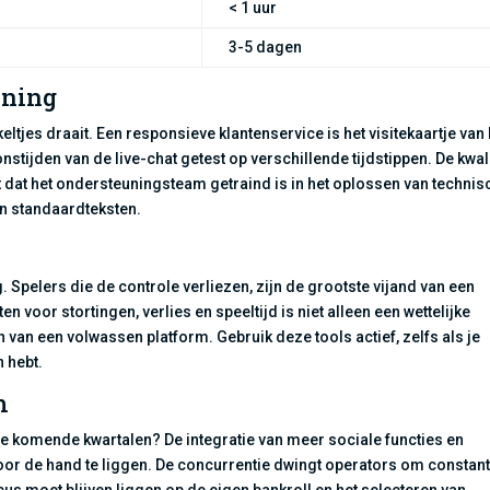
< 1 uur
3-5 dagen
uning
eltjes draait. Een responsieve klantenservice is het visitekaartje van 
tijden van de live-chat getest op verschillende tijdstippen. De kwali
 dat het ondersteuningsteam getraind is in het oplossen van technis
an standaardteksten.
. Spelers die de controle verliezen, zijn de grootste vijand van een
 voor stortingen, verlies en speeltijd is niet alleen een wettelijke
 van een volwassen platform. Gebruik deze tools actief, zelfs als je
n hebt.
m
e komende kwartalen? De integratie van meer sociale functies en
oor de hand te liggen. De concurrentie dwingt operators om constant