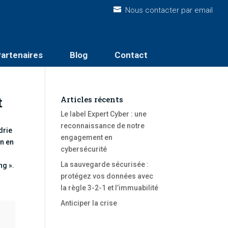
Nous contacter par email
artenaires
Blog
Contact
t
Articles récents
Le label Expert Cyber : une
reconnaissance de notre
drie
engagement en
en en
cybersécurité
La sauvegarde sécurisée :
ng ».
protégez vos données avec
la règle 3-2-1 et l’immuabilité
Anticiper la crise