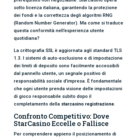
prerequisito non negoziabile. StarCasino opera
sotto licenza italiana, garantendo la protezione
dei fondi e la correttezza degli algoritmi RNG
(Random Number Generator). Ma come si traduce
questa conformità nell’esperienza utente
quotidiana?
La crittografia SSL è aggiornata agli standard TLS
1.3. I sistemi di auto-esclusione e di impostazione
dei limiti di deposito sono facilmente accessibili
dal pannello utente, un segnale positivo di
responsabilità sociale d’impresa. È fondamentale
che ogni utente prenda visione delle impostazioni
di gioco responsabile subito dopo il
completamento della
starcasino registrazione
.
Confronto Competitivo: Dove
StarCasino Eccelle o Fallisce
Per comprendere appieno il posizionamento di