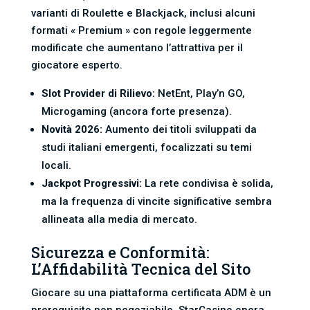
varianti di Roulette e Blackjack, inclusi alcuni
formati « Premium » con regole leggermente
modificate che aumentano l’attrattiva per il
giocatore esperto.
Slot Provider di Rilievo:
NetEnt, Play’n GO,
Microgaming (ancora forte presenza).
Novità 2026:
Aumento dei titoli sviluppati da
studi italiani emergenti, focalizzati su temi
locali.
Jackpot Progressivi:
La rete condivisa è solida,
ma la frequenza di vincite significative sembra
allineata alla media di mercato.
Sicurezza e Conformità:
L’Affidabilità Tecnica del Sito
Giocare su una piattaforma certificata ADM è un