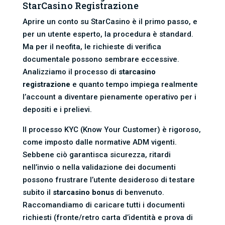
StarCasino Registrazione
Aprire un conto su StarCasino è il primo passo, e
per un utente esperto, la procedura è standard.
Ma per il neofita, le richieste di verifica
documentale possono sembrare eccessive.
Analizziamo il processo di
starcasino
registrazione
e quanto tempo impiega realmente
l’account a diventare pienamente operativo per i
depositi e i prelievi.
Il processo KYC (Know Your Customer) è rigoroso,
come imposto dalle normative ADM vigenti.
Sebbene ciò garantisca sicurezza, ritardi
nell’invio o nella validazione dei documenti
possono frustrare l’utente desideroso di testare
subito il
starcasino bonus
di benvenuto.
Raccomandiamo di caricare tutti i documenti
richiesti (fronte/retro carta d’identità e prova di