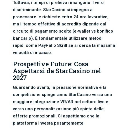
Tuttavia, i tempi di prelievo rimangono il vero
discriminante. StarCasino si impegna a
processare le richieste entro 24 ore lavorative,
ma il tempo effettivo di accredito dipende dal
circuito di pagamento scelto (e-wallet vs bonifico
bancario). È fondamentale utilizzare metodi
rapidi come PayPal o Skrill se si cerca la massima
velocità di incasso.
Prospettive Future: Cosa
Aspettarsi da StarCasino nel
2027
Guardando avanti, la pressione normativa e la
competizione spingeranno StarCasino verso una
maggiore integrazione VR/AR nel settore live e
verso una personalizzazione più spinta delle
offerte promozionali. Ci aspettiamo che la
piattaforma investa pesantemente