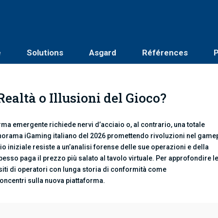
é
Solutions
Asgard
Références
P
ealtà o Illusioni del Gioco?
ma emergente richiede nervi d’acciaio o, al contrario, una totale
anorama iGaming italiano del 2026 promettendo rivoluzioni nel game
o iniziale resiste a un’analisi forense delle sue operazioni e della
spesso paga il prezzo più salato al tavolo virtuale. Per approfondire l
 siti di operatori con lunga storia di conformità come
 concentri sulla nuova piattaforma.