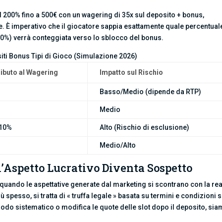
200% fino a 500€ con un wagering di 35x sul deposito + bonus,
. È imperativo che il giocatore sappia esattamente quale percentual
-20%) verrà conteggiata verso lo sblocco del bonus.
iti Bonus Tipi di Gioco (Simulazione 2026)
ibuto al Wagering
Impatto sul Rischio
Basso/Medio (dipende da RTP)
Medio
 10%
Alto (Rischio di esclusione)
Medio/Alto
l’Aspetto Lucrativo Diventa Sospetto
uando le aspettative generate dal marketing si scontrano con la rea
 spesso, si tratta di « truffa legale » basata su termini e condizioni sc
modo sistematico o modifica le quote delle slot dopo il deposito, si