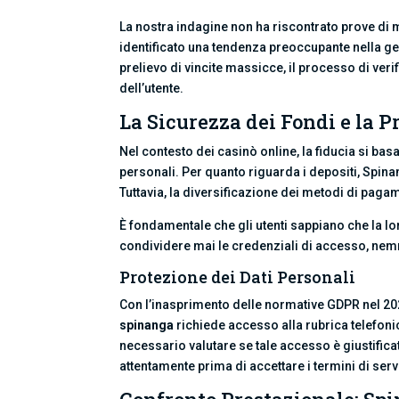
La nostra indagine non ha riscontrato prove di 
identificato una tendenza preoccupante nella ge
prelievo di vincite massicce, il processo di ve
dell’utente.
La Sicurezza dei Fondi e la P
Nel contesto dei casinò online, la fiducia si basa
personali. Per quanto riguarda i depositi, Spinan
Tuttavia, la diversificazione dei metodi di paga
È fondamentale che gli utenti sappiano che la l
condividere mai le credenziali di accesso, nemm
Protezione dei Dati Personali
Con l’inasprimento delle normative GDPR nel 202
spinanga
richiede accesso alla rubrica telefoni
necessario valutare se tale accesso è giustificat
attentamente prima di accettare i termini di serv