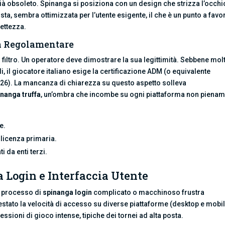
ià obsoleto. Spinanga si posiziona con un design che strizza l’occhi
ta, sembra ottimizzata per l’utente esigente, il che è un punto a favo
rettezza.
tà Regolamentare
o filtro. Un operatore deve dimostrare la sua legittimità. Sebbene molt
i, il giocatore italiano esige la certificazione ADM (o equivalente
026). La mancanza di chiarezza su questo aspetto solleva
inanga truffa
, un’ombra che incombe su ogni piattaforma non piena
e.
 licenza primaria.
 da enti terzi.
a Login e Interfaccia Utente
Un processo di
spinanga login
complicato o macchinoso frustra
tato la velocità di accesso su diverse piattaforme (desktop e mobil
ssioni di gioco intense, tipiche dei tornei ad alta posta.