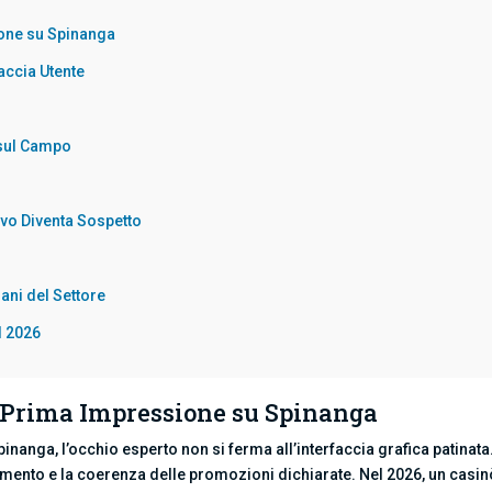
ione su Spinanga
accia Utente
 sul Campo
tivo Diventa Sospetto
ani del Settore
l 2026
 Prima Impressione su Spinanga
anga, l’occhio esperto non si ferma all’interfaccia grafica patinata.
camento e la coerenza delle promozioni dichiarate. Nel 2026, un casin