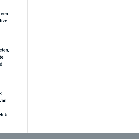
 een
live
eten,
te
ld
k
 van
eluk