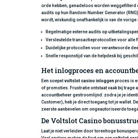
orde hebben, genadeloos worden weggefilterd do
audits op hun Random Number Generator (RNG) ver
wordt, wiskundig onafhankelijk is van de vorige 
Regelmatige externe audits op uitbetalingspe
Versleutelde transactieprotocollen voor alle f
Duidelijke protocollen voor verantwoorde de
Snelle responstijd van de helpdesk bij geschil
Het inlogproces en accountb
Een soepel
voltslot casino inloggen
proces is e
of promoties. Frustratie ontstaat vaak bij trage
accountbeheer gestroomlijnd: zodra je je identi
Customer), heb je direct toegang tot je wallet. D
zeerste aanbevelen om ongeautoriseerde toeg
De Voltslot Casino bonusstru
Laat je niet verleiden door torenhoge bonusp