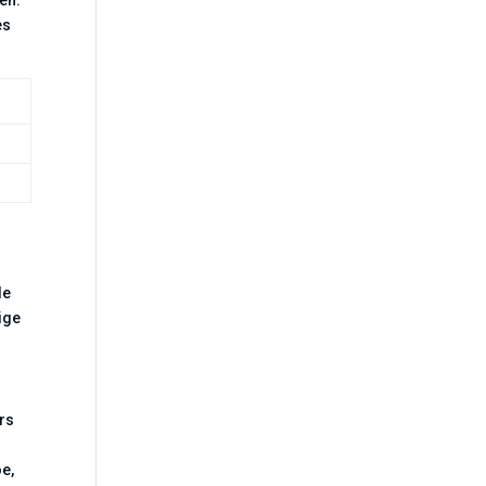
en.
es
de
ige
ars
oe,