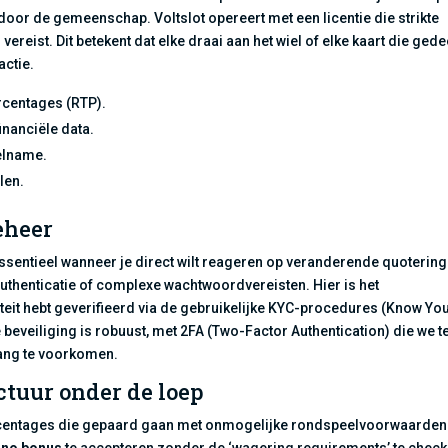
or de gemeenschap. Voltslot opereert met een licentie die strikte
eist. Dit betekent dat elke draai aan het wiel of elke kaart die gede
actie.
rcentages (RTP).
inanciële data.
elname.
len.
eheer
ssentieel wanneer je direct wilt reageren op veranderende quoterin
 authenticatie of complexe wachtwoordvereisten. Hier is het
teit hebt geverifieerd via de gebruikelijke KYC-procedures (Know Yo
e beveiliging is robuust, met 2FA (Two-Factor Authentication) die we t
ang te voorkomen.
ctuur onder de loep
ercentages die gepaard gaan met onmogelijke rondspeelvoorwaarden