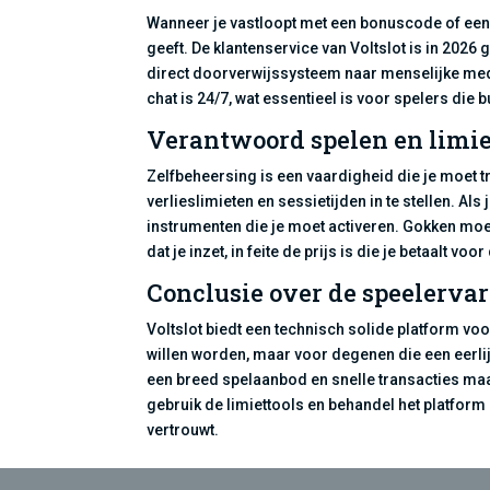
Wanneer je vastloopt met een bonuscode of een
geeft. De klantenservice van Voltslot is in 202
direct doorverwijssysteem naar menselijke me
chat is 24/7, wat essentieel is voor spelers die b
Verantwoord spelen en limi
Zelfbeheersing is een vaardigheid die je moet t
verlieslimieten en sessietijden in te stellen. Als
instrumenten die je moet activeren. Gokken moet
dat je inzet, in feite de prijs is die je betaalt vo
Conclusie over de speelerva
Voltslot biedt een technisch solide platform voo
willen worden, maar voor degenen die een eerli
een breed spelaanbod en snelle transacties maakt
gebruik de limiettools en behandel het platfor
vertrouwt.