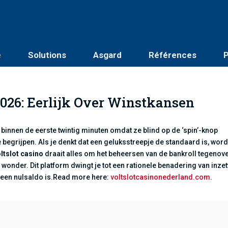
é
Solutions
Asgard
Références
P
2026: Eerlijk Over Winstkansen
 binnen de eerste twintig minuten omdat ze blind op de ‘spin’-knop
 begrijpen. Als je denkt dat een geluksstreepje de standaard is, word
ltslot casino
draait alles om het beheersen van de bankroll tegenov
 wonder. Dit platform dwingt je tot een rationele benadering van inzet
 een nulsaldo is.Read more here:
voltslotcasinonederland.com
.