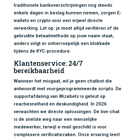
traditionele bankoverschrijvingen nog steeds
enkele dagen in beslag kunnen nemen, zorgen E-
wallets en crypto voor een vrijwel directe
verwerking. Let op: je moet altijd verifiëren of de
gebruikte betaalmethode op jouw naam staat,
anders volgt er onherroepelijk een blokkade
tijdens de KYC-procedure.
Klantenservice: 24/7
bereikbaarheid
Wanneer het misgaat, wil je geen chatbot die
antwoordt met voorgeprogrammeerde scripts. De
supportafdeling van Wizebets is getest op
reactiesnelheid en deskundigheid. In 2026
verwachten we directe oplossingen. De live-chat
is de snelste weg naar een menselijke
medewerker, terwijl e-mail geschikt is voor
complexere verificatiezaken. Onze ervaring leert