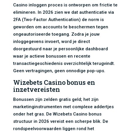
Casino inloggen proces is ontworpen om frictie te
elimineren. In 2026 zien we dat authenticatie via
2FA (Two-Factor Authentication) de norm is
geworden om accounts te beschermen tegen
ongeautoriseerde toegang. Zodra je jouw
inloggegevens invoert, word je direct
doorgestuurd naar je persoonlijke dashboard
waar je actieve bonussen en recente
transactiegeschiedenis overzichtelijk terugvindt.
Geen vertragingen, geen onnodige pop-ups.
Wizebets Casino bonus en
inzetvereisten
Bonussen zijn zelden gratis geld; het zijn
marketinginstrumenten met complexe addertjes
onder het gras. De Wizebets Casino bonus
structuur in 2026 vereist een scherpe blik. De
rondspeelvoorwaarden liggen rond het