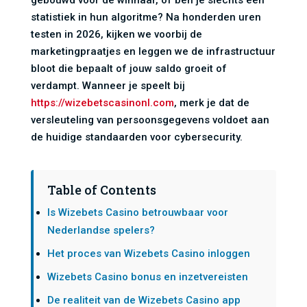
gebouwd voor de winnaar, of ben je slechts een
statistiek in hun algoritme? Na honderden uren
testen in 2026, kijken we voorbij de
marketingpraatjes en leggen we de infrastructuur
bloot die bepaalt of jouw saldo groeit of
verdampt. Wanneer je speelt bij
https://wizebetscasinonl.com
, merk je dat de
versleuteling van persoonsgegevens voldoet aan
de huidige standaarden voor cybersecurity.
Table of Contents
Is Wizebets Casino betrouwbaar voor
Nederlandse spelers?
Het proces van Wizebets Casino inloggen
Wizebets Casino bonus en inzetvereisten
De realiteit van de Wizebets Casino app