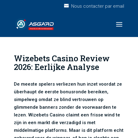
Nous contacter par email
Wizebets Casino Review
2026: Eerlijke Analyse
De meeste spelers verliezen hun inzet voordat ze
überhaupt de eerste bonusronde bereiken,
simpelweg omdat ze blind vertrouwen op
glimmende banners zonder de voorwaarden te
lezen. Wizebets Casino claimt een frisse wind te
zijn in een markt die verzadigd is met
middelmatige platforms. Maar is dit platform echt