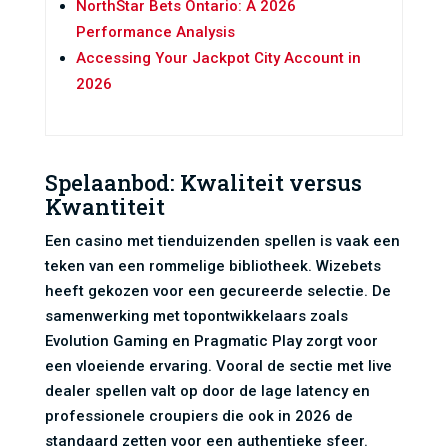
NorthStar Bets Ontario: A 2026
Performance Analysis
Accessing Your Jackpot City Account in
2026
Spelaanbod: Kwaliteit versus
Kwantiteit
Een casino met tienduizenden spellen is vaak een
teken van een rommelige bibliotheek. Wizebets
heeft gekozen voor een gecureerde selectie. De
samenwerking met topontwikkelaars zoals
Evolution Gaming en Pragmatic Play zorgt voor
een vloeiende ervaring. Vooral de sectie met live
dealer spellen valt op door de lage latency en
professionele croupiers die ook in 2026 de
standaard zetten voor een authentieke sfeer.