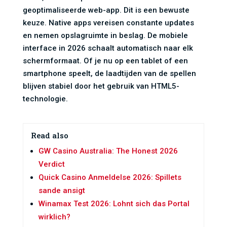
geoptimaliseerde web-app. Dit is een bewuste
keuze. Native apps vereisen constante updates
en nemen opslagruimte in beslag. De mobiele
interface in 2026 schaalt automatisch naar elk
schermformaat. Of je nu op een tablet of een
smartphone speelt, de laadtijden van de spellen
blijven stabiel door het gebruik van HTML5-
technologie.
Read also
GW Casino Australia: The Honest 2026
Verdict
Quick Casino Anmeldelse 2026: Spillets
sande ansigt
Winamax Test 2026: Lohnt sich das Portal
wirklich?