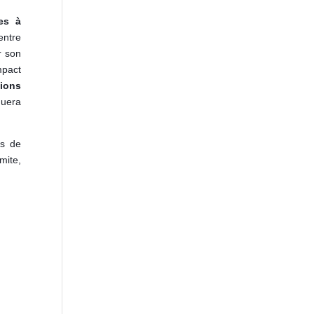
es à
entre
r son
mpact
tions
quera
as de
mite,