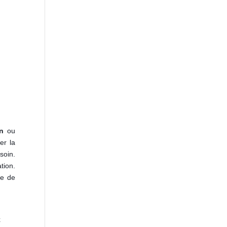
en
ou
er la
soin.
tion.
re de
x