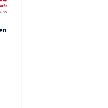
té en
iorée
al de
 en