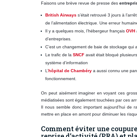
Faisons une brève revue de presse des
entrepri
British Airways
s’était retrouvé 3 jours à l’a
de l’alimentation électrique. Une erreur humaine
Il y a quelques mois, l’hébergeur français
OVH
d’entreprises.
C’est un changement de baie de stockage qui a
Le trafic de la
SNCF
avait était bloqué plusie
système d’information
L’
hôpital de Chambéry
a aussi connu une pann
fonctionnement.
On peut aisément imaginer en voyant ces gross
médiatisées sont également touchées par ces arrê
Il nous semble donc important aujourd’hui de ra
mettre en place en amont pour diminuer les risqu
Comment éviter une coupure 
reprise d’activité (PRA) et pl