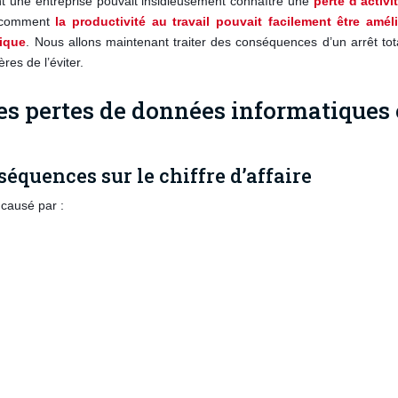
 une entreprise pouvait insidieusement connaître une
perte d’activi
i comment
la productivité au travail pouvait facilement être amél
tique
. Nous allons maintenant traiter d
es conséquences d’un arrêt tot
res de l’éviter.
des pertes de données informatiques
nséquences sur le chiffre d’affaire
 causé par :