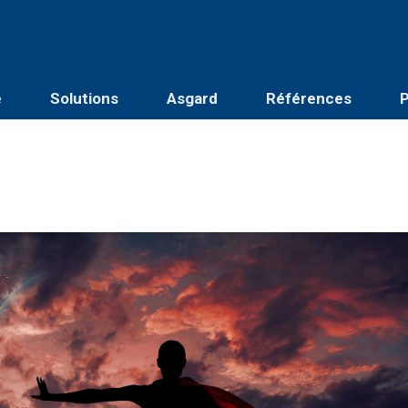
é
Solutions
Asgard
Références
P