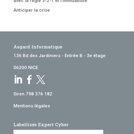
avec la règle 3-2-1 et l’immuabilité
Anticiper la crise
Asgard Informatique
136 Bd des Jardiniers - Entrée B - 3e étage
06200 NICE



Siren 798 376 182
Mentions légales
Labellisés Expert Cyber