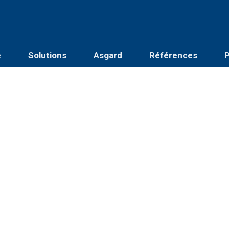
é
Solutions
Asgard
Références
P