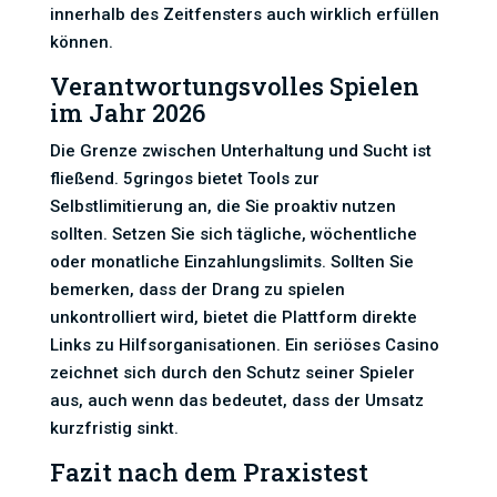
innerhalb des Zeitfensters auch wirklich erfüllen
können.
Verantwortungsvolles Spielen
im Jahr 2026
Die Grenze zwischen Unterhaltung und Sucht ist
fließend. 5gringos bietet Tools zur
Selbstlimitierung an, die Sie proaktiv nutzen
sollten. Setzen Sie sich tägliche, wöchentliche
oder monatliche Einzahlungslimits. Sollten Sie
bemerken, dass der Drang zu spielen
unkontrolliert wird, bietet die Plattform direkte
Links zu Hilfsorganisationen. Ein seriöses Casino
zeichnet sich durch den Schutz seiner Spieler
aus, auch wenn das bedeutet, dass der Umsatz
kurzfristig sinkt.
Fazit nach dem Praxistest