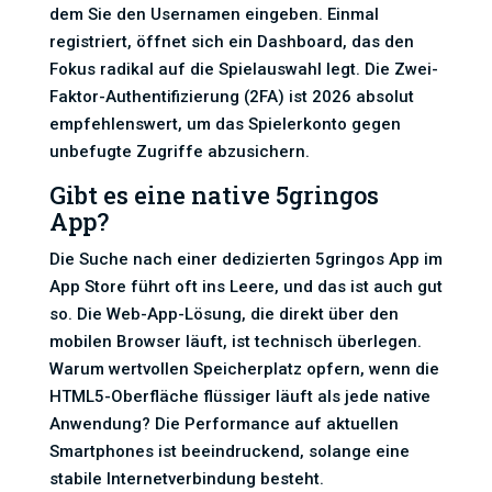
dem Sie den Usernamen eingeben. Einmal
registriert, öffnet sich ein Dashboard, das den
Fokus radikal auf die Spielauswahl legt. Die Zwei-
Faktor-Authentifizierung (2FA) ist 2026 absolut
empfehlenswert, um das Spielerkonto gegen
unbefugte Zugriffe abzusichern.
Gibt es eine native 5gringos
App?
Die Suche nach einer dedizierten 5gringos App im
App Store führt oft ins Leere, und das ist auch gut
so. Die Web-App-Lösung, die direkt über den
mobilen Browser läuft, ist technisch überlegen.
Warum wertvollen Speicherplatz opfern, wenn die
HTML5-Oberfläche flüssiger läuft als jede native
Anwendung? Die Performance auf aktuellen
Smartphones ist beeindruckend, solange eine
stabile Internetverbindung besteht.