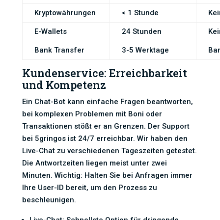
Kryptowährungen
< 1 Stunde
Kei
E-Wallets
24 Stunden
Kei
Bank Transfer
3-5 Werktage
Ba
Kundenservice: Erreichbarkeit
und Kompetenz
Ein Chat-Bot kann einfache Fragen beantworten,
bei komplexen Problemen mit Boni oder
Transaktionen stößt er an Grenzen. Der Support
bei 5gringos ist 24/7 erreichbar. Wir haben den
Live-Chat zu verschiedenen Tageszeiten getestet.
Die Antwortzeiten liegen meist unter zwei
Minuten. Wichtig: Halten Sie bei Anfragen immer
Ihre User-ID bereit, um den Prozess zu
beschleunigen.