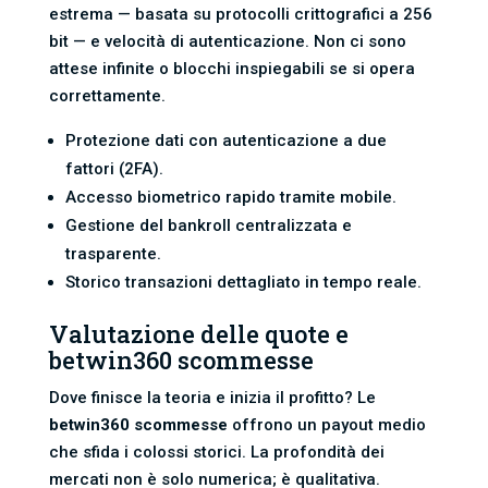
estrema — basata su protocolli crittografici a 256
bit — e velocità di autenticazione. Non ci sono
attese infinite o blocchi inspiegabili se si opera
correttamente.
Protezione dati con autenticazione a due
fattori (2FA).
Accesso biometrico rapido tramite mobile.
Gestione del bankroll centralizzata e
trasparente.
Storico transazioni dettagliato in tempo reale.
Valutazione delle quote e
betwin360 scommesse
Dove finisce la teoria e inizia il profitto? Le
betwin360 scommesse
offrono un payout medio
che sfida i colossi storici. La profondità dei
mercati non è solo numerica; è qualitativa.