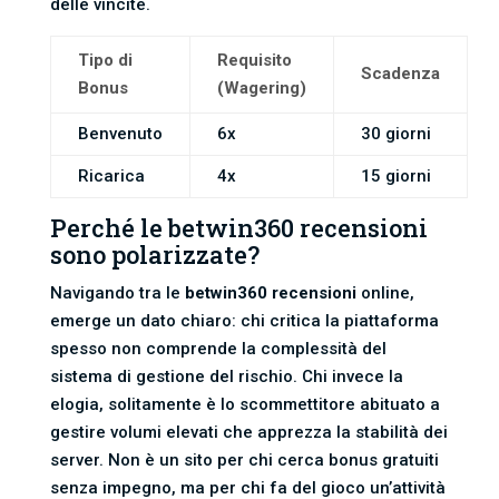
delle vincite.
Tipo di
Requisito
Scadenza
Bonus
(Wagering)
Benvenuto
6x
30 giorni
Ricarica
4x
15 giorni
Perché le betwin360 recensioni
sono polarizzate?
Navigando tra le
betwin360 recensioni
online,
emerge un dato chiaro: chi critica la piattaforma
spesso non comprende la complessità del
sistema di gestione del rischio. Chi invece la
elogia, solitamente è lo scommettitore abituato a
gestire volumi elevati che apprezza la stabilità dei
server. Non è un sito per chi cerca bonus gratuiti
senza impegno, ma per chi fa del gioco un’attività