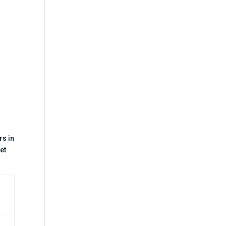
rs in
et