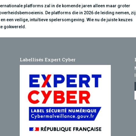
ternationale platforms zal in de komende jaren alleen maar groter
overheidsbemoeienis. De platforms die in 2026 de leiding nemen, zi
en een veilige, intuïtieve spelersomgeving. Wie nu de juiste keuzes
te gokwereld.
Labellisés Expert Cyber