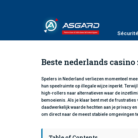
Sécurit
Beste nederlands casino 
Spelers in Nederland verliezen momenteel meer 
hun speelruimte op illegale wijze inperkt. Terwi
high-rollers naar alternatieven waar de inzetl
bemoeienis. Als je klaar bent met de frustraties 
daadwerkelijk waarde hechten aan je privacy en 
om direct naar de meest stabiele omgevingen te
Table of Contents