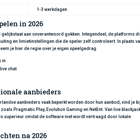
1-3 werkdagen
pelen in 2026
 gelijkstaat aan onverantwoord gokken. Integendeel, de platforms di
iting en limietinstellingen die de speler zelf controleert. In plaats v
neem je hier de regie over je eigen speelgedrag.
 in
live chat
ationale aanbieders
erlandse aanbieders vaak beperkt worden door hun aanbod, vind je bi
 zoals Pragmatic Play, Evolution Gaming en NetEnt. Van live blackjack
s superieur omdat de software niet wordt vertraagd door lokale
chten na 2026