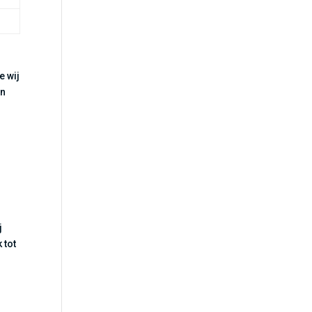
e wij
an
j
 tot