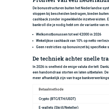
De bonusstructuren buiten het Nederlandse syst
stoppen bij bescheiden bedragen, bieden buite
cashback zonder ingewikkelde inzetvereisten.
bankroll die je nodig hebt om de variantie van 
Welkomstbonussen tot wel €2000 in 2026
Wekelijkse cashback van 10% op netto verliez
Geen restricties op bonusinzet bij specifieke 
De techniek achter snelle tr
In 2026 is snelheid de enige valuta die telt. D
een handomdraai storten en laten uitbetalen. De 
meer afhankelijk zijn van trage bankverwerkings
Betaalmethode
Crypto (BTC/ETH/USDT)
E-wallets (Skrill/Neteller)