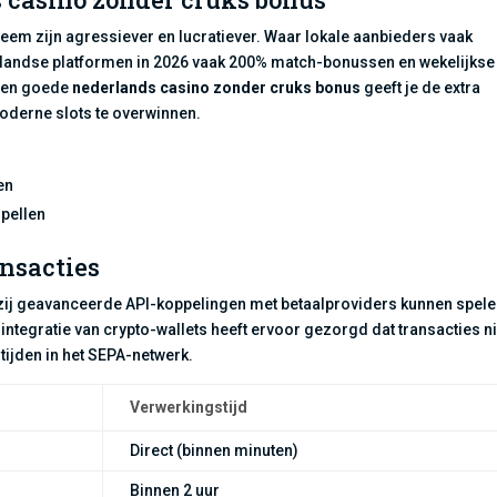
eem zijn agressiever en lucratiever. Waar lokale aanbieders vaak
nlandse platformen in 2026 vaak 200% match-bonussen en wekelijkse
 Een goede
nederlands casino zonder cruks bonus
geeft je de extra
moderne slots te overwinnen.
en
spellen
ansacties
ankzij geavanceerde API-koppelingen met betaalproviders kunnen spele
integratie van crypto-wallets heeft ervoor gezorgd dat transacties ni
tijden in het SEPA-netwerk.
Verwerkingstijd
Direct (binnen minuten)
Binnen 2 uur