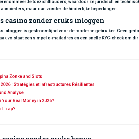
 gerenommeerde toezichthouders, waardoor ze juridisch en technisch
se aanbieders, maar dan zonder de hinderlijke beperkingen.
ds casino zonder cruks inloggen
ks inloggen
is gestroomlijnd voor de moderne gebruiker. Geen ged
Vaak volstaat een simpel e-mailadres en een snelle KYC-check om dir
Spina Zonke and Slots
 2026 : Stratégies et Infrastructures Résilientes
 und Analyse
h Your Real Money in 2026?
al Trap?
s casino zonder cruks bonus