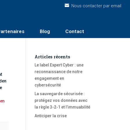
Nous contacter par email
artenaires
Blog
Contact
Articles récents
Le label Expert Cyber : une
reconnaissance de notre
at
engagement en
nden
cybersécurité
he
La sauvegarde sécurisée :
protégez vos données avec
com
la règle 3-2-1 et l’immuabilité
Anticiper la crise