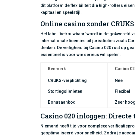
dit platform de flexibiliteit die high-rollers e
kapitaal en speelstijl.
Online casino zonder CRUKS 
Het label ‘betrouwbaar’ wordt in de gokwereld v
internationale licenties uit jurisdicties zoals
denken. De veiligheid bij Casino 020 rust op ge
essentieel is voor wie serieus wil spelen.
Kenmerk
Casino 0
CRUKS-verplichting
Nee
Stortingslimieten
Flexibel
Bonusaanbod
Zeer hoo
Casino 020 inloggen: Directe
Niemand heeft tijd voor complexe verificatiepr
geoptimaliseerd voor snelheid. Zodra je account