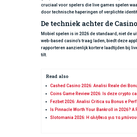
cruciaal voor spelers die live games spelen waa
door technische haperingen of verplichte identit
De techniek achter de Casino
Mobiel spelen is in 2026 de standaard, niet de u
web-based casino’s traag laden, biedt deze app
rapporteren aanzienlijk kortere laadtijden bij li
tilt.
Read also
Cashed Casino 2026: Analisi Reale dei Bonus
Coins Game Review 2026: Is deze crypto c
Fezbet 2026: Analisi Critica su Bonus e Pe
Is Pinnacle Worth Your Bankroll in 2026? 
Slotomania 2026: Η αλήθεια για τα μπόνους