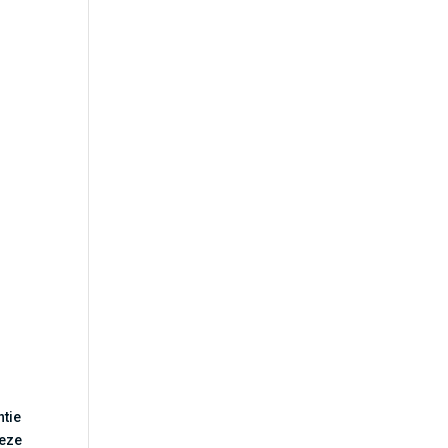
ntie
deze