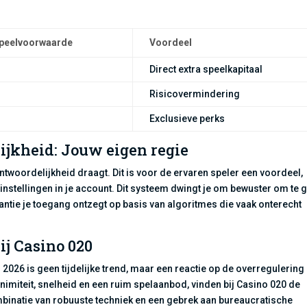
peelvoorwaarde
Voordeel
Direct extra speelkapitaal
Risicovermindering
Exclusieve perks
ijkheid: Jouw eigen regie
ntwoordelijkheid draagt. Dit is voor de ervaren speler een voordeel,
 instellingen in je account. Dit systeem dwingt je om bewuster om te 
antie je toegang ontzegt op basis van algoritmes die vaak onterecht
j Casino 020
 2026 is geen tijdelijke trend, maar een reactie op de overregulering 
imiteit, snelheid en een ruim spelaanbod, vinden bij Casino 020 de
mbinatie van robuuste techniek en een gebrek aan bureaucratische