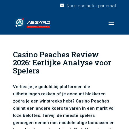
Nous contacter par email
Casino Peaches Review
2026: Eerlijke Analyse voor
Spelers
Verlies je je geduld bij platformen die
uitbetalingen rekken of je account blokkeren
zodra je een winstreeks hebt? Casino Peaches
claimt een andere koers te varen in een markt vol
loze beloftes. Terwijl de meeste spelers
genoegen nemen met middelmatige bonussen en