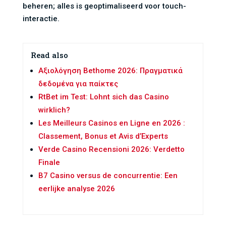
beheren; alles is geoptimaliseerd voor touch-
interactie.
Read also
Αξιολόγηση Bethome 2026: Πραγματικά
δεδομένα για παίκτες
RtBet im Test: Lohnt sich das Casino
wirklich?
Les Meilleurs Casinos en Ligne en 2026 :
Classement, Bonus et Avis d’Experts
Verde Casino Recensioni 2026: Verdetto
Finale
B7 Casino versus de concurrentie: Een
eerlijke analyse 2026