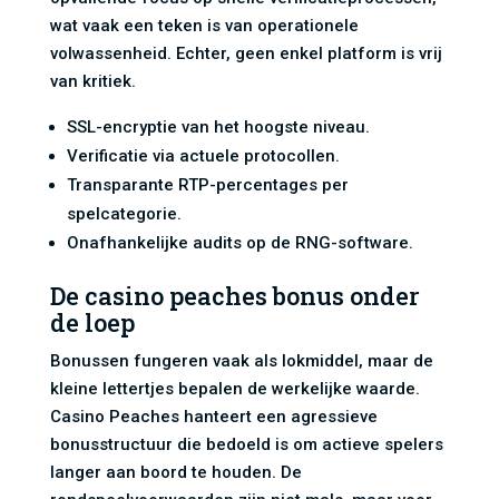
wat vaak een teken is van operationele
volwassenheid. Echter, geen enkel platform is vrij
van kritiek.
SSL-encryptie van het hoogste niveau.
Verificatie via actuele protocollen.
Transparante RTP-percentages per
spelcategorie.
Onafhankelijke audits op de RNG-software.
De casino peaches bonus onder
de loep
Bonussen fungeren vaak als lokmiddel, maar de
kleine lettertjes bepalen de werkelijke waarde.
Casino Peaches hanteert een agressieve
bonusstructuur die bedoeld is om actieve spelers
langer aan boord te houden. De