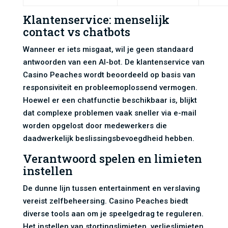
Klantenservice: menselijk
contact vs chatbots
Wanneer er iets misgaat, wil je geen standaard
antwoorden van een AI-bot. De klantenservice van
Casino Peaches wordt beoordeeld op basis van
responsiviteit en probleemoplossend vermogen.
Hoewel er een chatfunctie beschikbaar is, blijkt
dat complexe problemen vaak sneller via e-mail
worden opgelost door medewerkers die
daadwerkelijk beslissingsbevoegdheid hebben.
Verantwoord spelen en limieten
instellen
De dunne lijn tussen entertainment en verslaving
vereist zelfbeheersing. Casino Peaches biedt
diverse tools aan om je speelgedrag te reguleren.
Het instellen van stortingslimieten, verlieslimieten