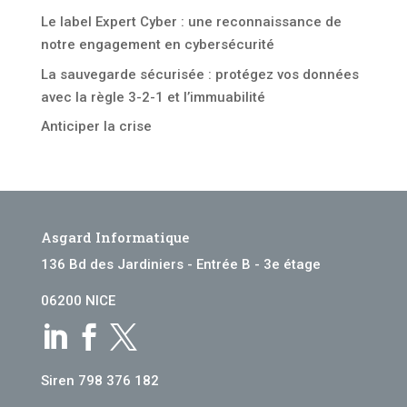
Le label Expert Cyber : une reconnaissance de
notre engagement en cybersécurité
La sauvegarde sécurisée : protégez vos données
avec la règle 3-2-1 et l’immuabilité
Anticiper la crise
Asgard Informatique
136 Bd des Jardiniers - Entrée B - 3e étage
06200 NICE



Siren 798 376 182