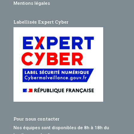
Mentions légales
Labellisés Expert Cyber
Pour nous contacter
Nos équipes sont disponibles de 8h à 18h du