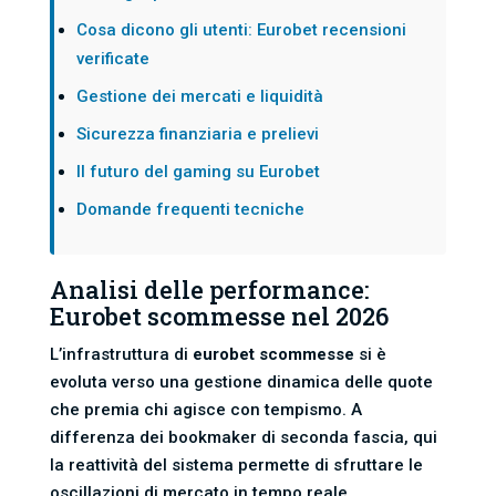
Cosa dicono gli utenti: Eurobet recensioni
verificate
Gestione dei mercati e liquidità
Sicurezza finanziaria e prelievi
Il futuro del gaming su Eurobet
Domande frequenti tecniche
Analisi delle performance:
Eurobet scommesse nel 2026
L’infrastruttura di
eurobet scommesse
si è
evoluta verso una gestione dinamica delle quote
che premia chi agisce con tempismo. A
differenza dei bookmaker di seconda fascia, qui
la reattività del sistema permette di sfruttare le
oscillazioni di mercato in tempo reale,