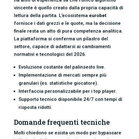
ha anni di esperienza sa che l’unico algoritmo
vincente è quello creato dalla propria capacità di
lettura della partita. L’ecosistema
eurobet
fornisce i dati grezzi e le quote, ma la decisione
finale resta un atto di pura competenza analitica.
La piattaforma si conferma un pilastro del
settore, capace di adattarsi ai cambiamenti
normativi e tecnologici del 2026.
Evoluzione costante del palinsesto live.
Implementazione di mercati sempre più
granulari (es. statistiche giocatore).
Interfaccia personalizzabile per i top player.
Supporto tecnico disponibile 24/7 con tempi di
risposta ridotti.
Domande frequenti tecniche
Molti chiedono se esista un modo per bypassare