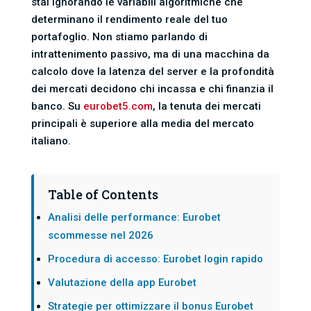
stai ignorando le variabili algoritmiche che
determinano il rendimento reale del tuo
portafoglio. Non stiamo parlando di
intrattenimento passivo, ma di una macchina da
calcolo dove la latenza del server e la profondità
dei mercati decidono chi incassa e chi finanzia il
banco. Su
eurobet5.com
, la tenuta dei mercati
principali è superiore alla media del mercato
italiano.
Table of Contents
Analisi delle performance: Eurobet
scommesse nel 2026
Procedura di accesso: Eurobet login rapido
Valutazione della app Eurobet
Strategie per ottimizzare il bonus Eurobet