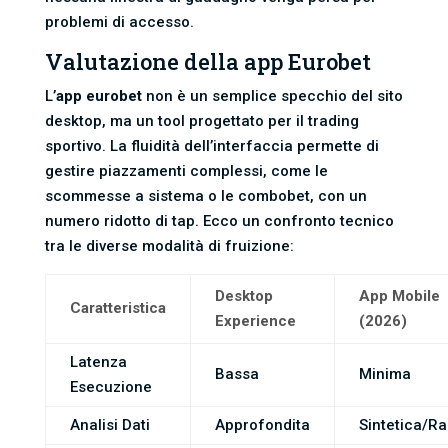
problemi di accesso.
Valutazione della app Eurobet
L’
app eurobet
non è un semplice specchio del sito
desktop, ma un tool progettato per il trading
sportivo. La fluidità dell’interfaccia permette di
gestire piazzamenti complessi, come le
scommesse a sistema o le combobet, con un
numero ridotto di tap. Ecco un confronto tecnico
tra le diverse modalità di fruizione:
Desktop
App Mobile
Caratteristica
Experience
(2026)
Latenza
Bassa
Minima
Esecuzione
Analisi Dati
Approfondita
Sintetica/R