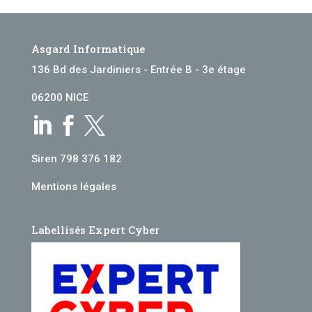
Asgard Informatique
136 Bd des Jardiniers - Entrée B - 3e étage
06200 NICE



Siren 798 376 182
Mentions légales
Labellisés Expert Cyber