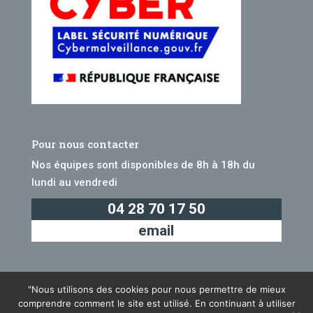
Pour nous contacter
Nos équipes sont disponibles de 8h à 18h du
lundi au vendredi
04 28 70 17 50
email
"Nous utilisons des cookies pour nous permettre de mieux
comprendre comment le site est utilisé. En continuant à utiliser