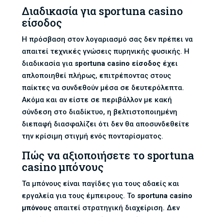
Διαδικασία για sportuna casino
είσοδος
Η πρόσβαση στον λογαριασμό σας δεν πρέπει να
απαιτεί τεχνικές γνώσεις πυρηνικής φυσικής. Η
διαδικασία για
sportuna casino είσοδος
έχει
απλοποιηθεί πλήρως, επιτρέποντας στους
παίκτες να συνδεθούν μέσα σε δευτερόλεπτα.
Ακόμα και αν είστε σε περιβάλλον με κακή
σύνδεση στο διαδίκτυο, η βελτιστοποιημένη
διεπαφή διασφαλίζει ότι δεν θα αποσυνδεθείτε
την κρίσιμη στιγμή ενός πονταρίσματος.
Πώς να αξιοποιήσετε το sportuna
casino μπόνους
Τα μπόνους είναι παγίδες για τους αδαείς και
εργαλεία για τους έμπειρους. Το
sportuna casino
μπόνους
απαιτεί στρατηγική διαχείριση. Δεν