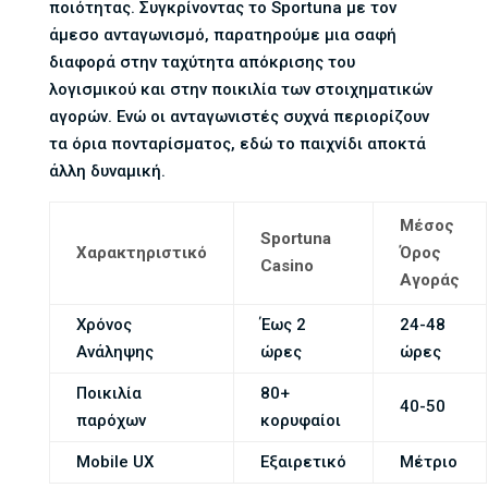
ποιότητας. Συγκρίνοντας το Sportuna με τον
άμεσο ανταγωνισμό, παρατηρούμε μια σαφή
διαφορά στην ταχύτητα απόκρισης του
λογισμικού και στην ποικιλία των στοιχηματικών
αγορών. Ενώ οι ανταγωνιστές συχνά περιορίζουν
τα όρια πονταρίσματος, εδώ το παιχνίδι αποκτά
άλλη δυναμική.
Μέσος
Sportuna
Χαρακτηριστικό
Όρος
Casino
Αγοράς
Χρόνος
Έως 2
24-48
Ανάληψης
ώρες
ώρες
Ποικιλία
80+
40-50
παρόχων
κορυφαίοι
Mobile UX
Εξαιρετικό
Μέτριο