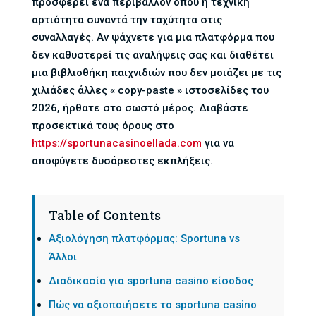
προσφέρει ένα περιβάλλον όπου η τεχνική
αρτιότητα συναντά την ταχύτητα στις
συναλλαγές. Αν ψάχνετε για μια πλατφόρμα που
δεν καθυστερεί τις αναλήψεις σας και διαθέτει
μια βιβλιοθήκη παιχνιδιών που δεν μοιάζει με τις
χιλιάδες άλλες « copy-paste » ιστοσελίδες του
2026, ήρθατε στο σωστό μέρος. Διαβάστε
προσεκτικά τους όρους στο
https://sportunacasinoellada.com
για να
αποφύγετε δυσάρεστες εκπλήξεις.
Table of Contents
Αξιολόγηση πλατφόρμας: Sportuna vs
Άλλοι
Διαδικασία για sportuna casino είσοδος
Πώς να αξιοποιήσετε το sportuna casino