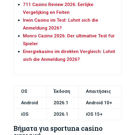
711 Casino Review 2026: Eerlijke
Vergelijking en Feiten
Irwin Casino im Test: Lohnt sich die
Anmeldung 2026?
Monro Casino 2026: Der ultimative Test für
Spieler
Energiekasino im direkten Vergleich: Lohnt
sich die Anmeldung 2026?
OS
Έκδοση
Απαιτήσεις
Android
2026.1
Android 10+
iOS
2026.1
iOS 15+
Βήματα για sportuna casino