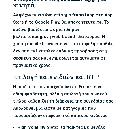
κινητά;
Αν ψάχνετε για ένα επίσημο
frumzi app
στο App
Store ή το Google Play, θα απογοητευτείτε. Το
καζίνο βασίζεται σε μια πλήρως
βελτιστοποιημένη web-based πλατφόρμα. Η
χρήση mobile browser είναι πιο ασφαλής, καθώς
δεν απαιτεί επιπλέον άδειες πρόσβασης στη
συσκευή σας και ενημερώνεται αυτόματα σε
πραγματικό χρόνο.
Επιλογή παιχνιδιών και RTP
Η ποιότητα των παιχνιδιών στο Frumzi είναι
αδιαμφισβήτητη, αλλά η επιλογή του σωστού
τίτλου καθορίζει τη διάρκεια της συνεδρίας σας.
Ακολουθεί μια λίστα με κατηγορίες που
παρουσιάζουν διαφορετικά επίπεδα κινδύνου:
High Volatility Slots:
Για παίκτες με μεγάλο