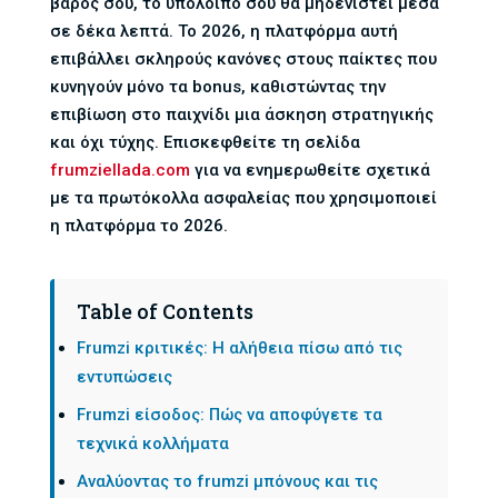
βάρος σου, το υπόλοιπό σου θα μηδενιστεί μέσα
σε δέκα λεπτά. Το 2026, η πλατφόρμα αυτή
επιβάλλει σκληρούς κανόνες στους παίκτες που
κυνηγούν μόνο τα bonus, καθιστώντας την
επιβίωση στο παιχνίδι μια άσκηση στρατηγικής
και όχι τύχης. Επισκεφθείτε τη σελίδα
frumziellada.com
για να ενημερωθείτε σχετικά
με τα πρωτόκολλα ασφαλείας που χρησιμοποιεί
η πλατφόρμα το 2026.
Table of Contents
Frumzi κριτικές: Η αλήθεια πίσω από τις
εντυπώσεις
Frumzi είσοδος: Πώς να αποφύγετε τα
τεχνικά κολλήματα
Αναλύοντας το frumzi μπόνους και τις