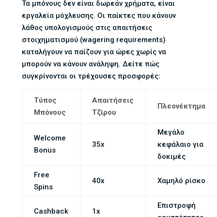
Τα μπόνους δεν είναι δωρεάν χρήματα, είναι
εργαλεία μόχλευσης. Οι παίκτες που κάνουν
λάθος υπολογισμούς στις απαιτήσεις
στοιχηματισμού (wagering requirements)
καταλήγουν να παίζουν για ώρες χωρίς να
μπορούν να κάνουν ανάληψη. Δείτε πώς
συγκρίνονται οι τρέχουσες προσφορές:
Τύπος
Απαιτήσεις
Πλεονέκτημα
Μπόνους
Τζίρου
Μεγάλο
Welcome
35x
κεφάλαιο για
Bonus
δοκιμές
Free
40x
Χαμηλό ρίσκο
Spins
Επιστροφή
Cashback
1x