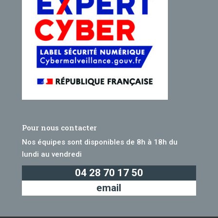
Pour nous contacter
Nos équipes sont disponibles de 8h à 18h du
lundi au vendredi
04 28 70 17 50
email