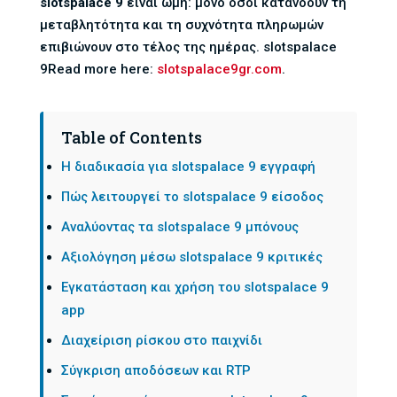
slotspalace 9
είναι ωμή: μόνο όσοι κατανοούν τη
μεταβλητότητα και τη συχνότητα πληρωμών
επιβιώνουν στο τέλος της ημέρας. slotspalace
9Read more here:
slotspalace9gr.com
.
Table of Contents
Η διαδικασία για slotspalace 9 εγγραφή
Πώς λειτουργεί το slotspalace 9 είσοδος
Αναλύοντας τα slotspalace 9 μπόνους
Αξιολόγηση μέσω slotspalace 9 κριτικές
Εγκατάσταση και χρήση του slotspalace 9
app
Διαχείριση ρίσκου στο παιχνίδι
Σύγκριση αποδόσεων και RTP