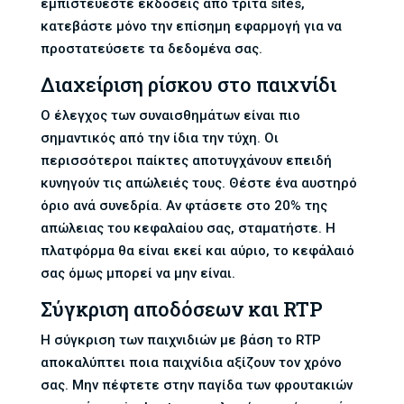
εμπιστεύεστε εκδόσεις από τρίτα sites,
κατεβάστε μόνο την επίσημη εφαρμογή για να
προστατεύσετε τα δεδομένα σας.
Διαχείριση ρίσκου στο παιχνίδι
Ο έλεγχος των συναισθημάτων είναι πιο
σημαντικός από την ίδια την τύχη. Οι
περισσότεροι παίκτες αποτυγχάνουν επειδή
κυνηγούν τις απώλειές τους. Θέστε ένα αυστηρό
όριο ανά συνεδρία. Αν φτάσετε στο 20% της
απώλειας του κεφαλαίου σας, σταματήστε. Η
πλατφόρμα θα είναι εκεί και αύριο, το κεφάλαιό
σας όμως μπορεί να μην είναι.
Σύγκριση αποδόσεων και RTP
Η σύγκριση των παιχνιδιών με βάση το RTP
αποκαλύπτει ποια παιχνίδια αξίζουν τον χρόνο
σας. Μην πέφτετε στην παγίδα των φρουτακιών