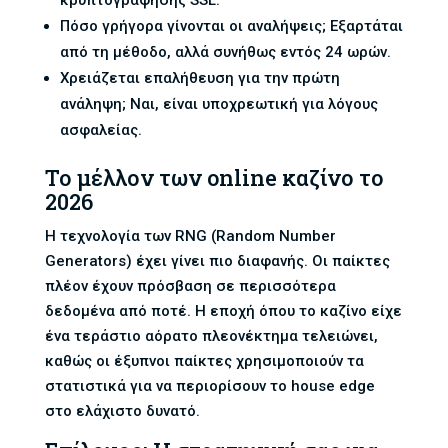
κρυπτογράφησης SSL.
Πόσο γρήγορα γίνονται οι αναλήψεις; Εξαρτάται
από τη μέθοδο, αλλά συνήθως εντός 24 ωρών.
Χρειάζεται επαλήθευση για την πρώτη
ανάληψη; Ναι, είναι υποχρεωτική για λόγους
ασφαλείας.
Το μέλλον των online καζίνο το
2026
Η τεχνολογία των RNG (Random Number
Generators) έχει γίνει πιο διαφανής. Οι παίκτες
πλέον έχουν πρόσβαση σε περισσότερα
δεδομένα από ποτέ. Η εποχή όπου το καζίνο είχε
ένα τεράστιο αόρατο πλεονέκτημα τελειώνει,
καθώς οι έξυπνοι παίκτες χρησιμοποιούν τα
στατιστικά για να περιορίσουν το house edge
στο ελάχιστο δυνατό.