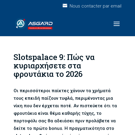
Nous contacter par email
Slotspalace 9: Πώς να
κυριαρχήσετε στα
φρουτάκια το 2026
Οι περισσότεροι παίκτες χάνουν τα χρήματά
τους επειδή παίζουν τυφλά, περιμένοντας μια
νίκη που δεν έρχεται ποτέ. Αν πιστεύετε ότι τα
φρουτάκια είναι θέμα καθαρής τύχης, το
πορτοφόλι σας θα αδειάσει πριν προλάβετε να
δείτε το πρώτο bonus. Η πραγματικότητα στο