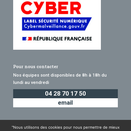
Pour nous contacter
Nos équipes sont disponibles de 8h à 18h du
lundi au vendredi
04 28 70 17 50
email
"Nous utilisons des cookies pour nous permettre de mieux