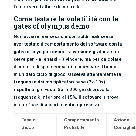
l’unico vero fattore di controllo.
Come testare la volatilità con la
gates of olympus demo
Non avviare mai sessioni con soldi reali senza
aver testato il comportamento del software con la
gates of olympus demo
. La versione gratuita non
serve per « allenarsi » a vincere, ma per calcolare
il numero di spin necessari a innescare il bonus
in un dato ciclo di gioco. Osserva attentamente la
frequenza dei moltiplicatori base (2x-10x)
rispetto ai giri vuoti. Se in 200 giri di prova la
frequenza è inferiore al 15%, il software si trova
in una fase di assorbimento aggressivo.
Fase di
Comportamento
Azione
Gioco
Probabile
Consigliat