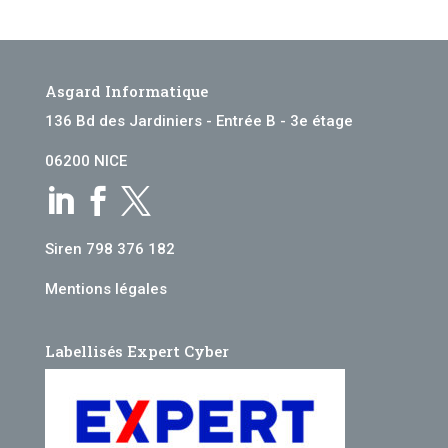
Asgard Informatique
136 Bd des Jardiniers - Entrée B - 3e étage
06200 NICE



Siren 798 376 182
Mentions légales
Labellisés Expert Cyber