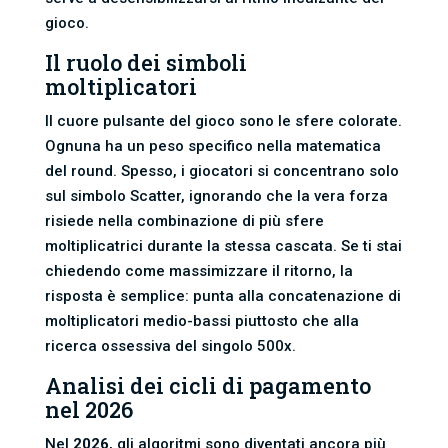
gioco.
Il ruolo dei simboli
moltiplicatori
Il cuore pulsante del gioco sono le sfere colorate.
Ognuna ha un peso specifico nella matematica
del round. Spesso, i giocatori si concentrano solo
sul simbolo Scatter, ignorando che la vera forza
risiede nella combinazione di più sfere
moltiplicatrici durante la stessa cascata. Se ti stai
chiedendo come massimizzare il ritorno, la
risposta è semplice: punta alla concatenazione di
moltiplicatori medio-bassi piuttosto che alla
ricerca ossessiva del singolo 500x.
Analisi dei cicli di pagamento
nel 2026
Nel
2026
, gli algoritmi sono diventati ancora più