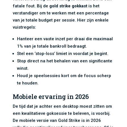
fatale fout. Bij de
gold strike gokkast
is het
verstandiger om te werken met een percentage
van je totale budget per sessie. Hier zijn enkele
vuistregels:
Hanteer een vaste inzet per draai die maximaal
1% van je totale bankroll bedraagt.
Stel een ‘stop-loss’ limiet in voordat je begint.
Stop direct na het behalen van een significante
winst.
Houd je speelsessies kort om de focus scherp
te houden.
Mobiele ervaring in 2026
De tijd dat je achter een desktop moest zitten om
een kwalitatieve goksessie te beleven, is voorbij.
De mobiele versie van Gold Strike is in 2026