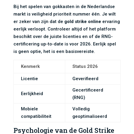
Bij het spelen van gokkasten in de Nederlandse
markt is veiligheid prioriteit nummer één. Je wilt
er zeker van zijn dat de
gold strike online
ervaring
eerlijk verloopt. Controleer altijd of het platform
beschikt over de juiste licenties en of de RNG-
certificering up-to-date is voor 2026. Eerlijk spel
is geen optie, het is een basisvereiste.
Kenmerk
Status 2026
Licentie
Geverifieerd
Gecertificeerd
Eerlijkheid
(RNG)
Mobiele
Volledig
compatibiliteit
geoptimaliseerd
Psychologie van de Gold Strike