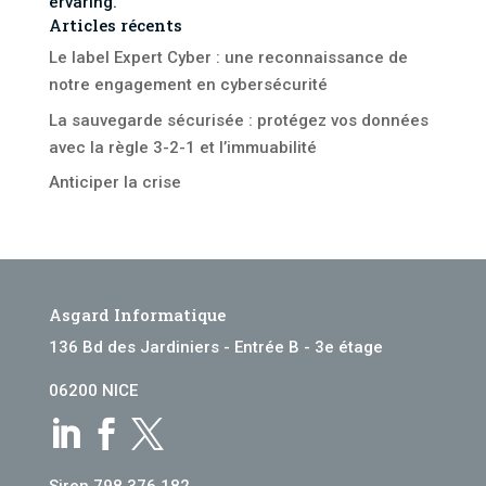
ervaring.
Articles récents
Le label Expert Cyber : une reconnaissance de
notre engagement en cybersécurité
La sauvegarde sécurisée : protégez vos données
avec la règle 3-2-1 et l’immuabilité
Anticiper la crise
Asgard Informatique
136 Bd des Jardiniers - Entrée B - 3e étage
06200 NICE


