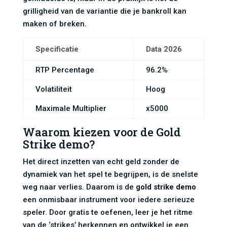
grilligheid van de variantie die je bankroll kan
maken of breken.
Specificatie
Data 2026
RTP Percentage
96.2%
Volatiliteit
Hoog
Maximale Multiplier
x5000
Waarom kiezen voor de Gold
Strike demo?
Het direct inzetten van echt geld zonder de
dynamiek van het spel te begrijpen, is de snelste
weg naar verlies. Daarom is de
gold strike demo
een onmisbaar instrument voor iedere serieuze
speler. Door gratis te oefenen, leer je het ritme
van de ‘strikes’ herkennen en ontwikkel je een