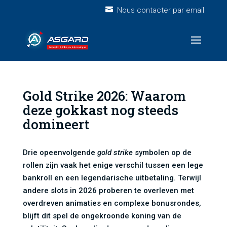
Nous contacter par email
Gold Strike 2026: Waarom
deze gokkast nog steeds
domineert
Drie opeenvolgende
gold strike
symbolen op de
rollen zijn vaak het enige verschil tussen een lege
bankroll en een legendarische uitbetaling. Terwijl
andere slots in 2026 proberen te overleven met
overdreven animaties en complexe bonusrondes,
blijft dit spel de ongekroonde koning van de