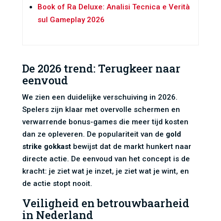
Book of Ra Deluxe: Analisi Tecnica e Verità
sul Gameplay 2026
De 2026 trend: Terugkeer naar
eenvoud
We zien een duidelijke verschuiving in 2026.
Spelers zijn klaar met overvolle schermen en
verwarrende bonus-games die meer tijd kosten
dan ze opleveren. De populariteit van de
gold
strike gokkast
bewijst dat de markt hunkert naar
directe actie. De eenvoud van het concept is de
kracht: je ziet wat je inzet, je ziet wat je wint, en
de actie stopt nooit.
Veiligheid en betrouwbaarheid
in Nederland