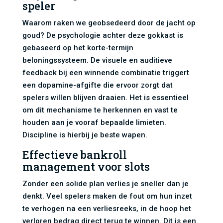
speler
Waarom raken we geobsedeerd door de jacht op
goud? De psychologie achter deze gokkast is
gebaseerd op het korte-termijn
beloningssysteem. De visuele en auditieve
feedback bij een winnende combinatie triggert
een dopamine-afgifte die ervoor zorgt dat
spelers willen blijven draaien. Het is essentieel
om dit mechanisme te herkennen en vast te
houden aan je vooraf bepaalde limieten.
Discipline is hierbij je beste wapen.
Effectieve bankroll
management voor slots
Zonder een solide plan verlies je sneller dan je
denkt. Veel spelers maken de fout om hun inzet
te verhogen na een verliesreeks, in de hoop het
verloren bedrag direct terug te winnen. Dit is een