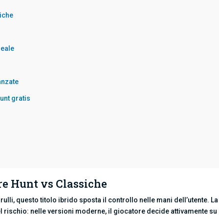
siche
deale
anzate
unt gratis
re Hunt vs Classiche
 rulli, questo titolo ibrido sposta il controllo nelle mani dell’utente. La
l rischio: nelle versioni moderne, il giocatore decide attivamente su