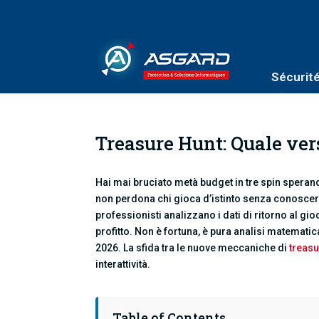
Sécurit
Treasure Hunt: Quale ver
Hai mai bruciato metà budget in tre spin sperand
non perdona chi gioca d’istinto senza conoscere l
professionisti analizzano i dati di ritorno al g
profitto. Non è fortuna, è pura analisi matematica
2026. La sfida tra le nuove meccaniche di
treasu
interattività.
Table of Contents