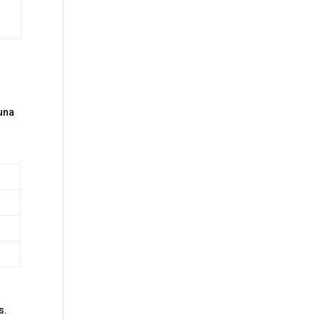
 una
s.