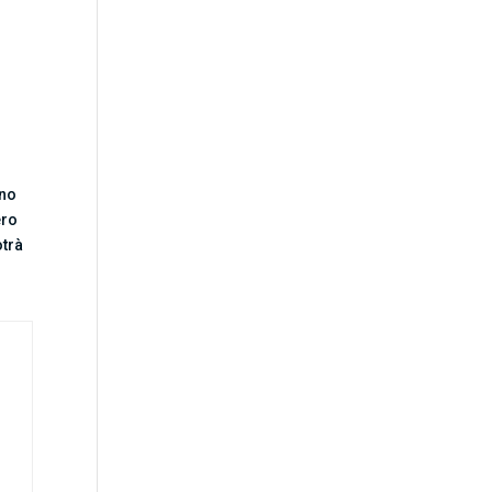
ono
ero
otrà