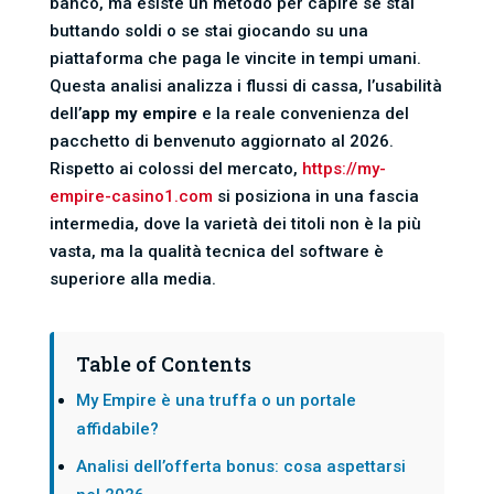
banco, ma esiste un metodo per capire se stai
buttando soldi o se stai giocando su una
piattaforma che paga le vincite in tempi umani.
Questa analisi analizza i flussi di cassa, l’usabilità
dell’
app my empire
e la reale convenienza del
pacchetto di benvenuto aggiornato al 2026.
Rispetto ai colossi del mercato,
https://my-
empire-casino1.com
si posiziona in una fascia
intermedia, dove la varietà dei titoli non è la più
vasta, ma la qualità tecnica del software è
superiore alla media.
Table of Contents
My Empire è una truffa o un portale
affidabile?
Analisi dell’offerta bonus: cosa aspettarsi