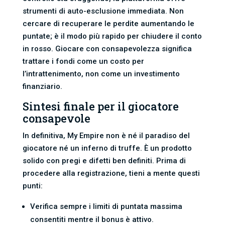
strumenti di auto-esclusione immediata. Non
cercare di recuperare le perdite aumentando le
puntate; è il modo più rapido per chiudere il conto
in rosso. Giocare con consapevolezza significa
trattare i fondi come un costo per
l’intrattenimento, non come un investimento
finanziario.
Sintesi finale per il giocatore
consapevole
In definitiva, My Empire non è né il paradiso del
giocatore né un inferno di truffe. È un prodotto
solido con pregi e difetti ben definiti. Prima di
procedere alla registrazione, tieni a mente questi
punti:
Verifica sempre i limiti di puntata massima
consentiti mentre il bonus è attivo.