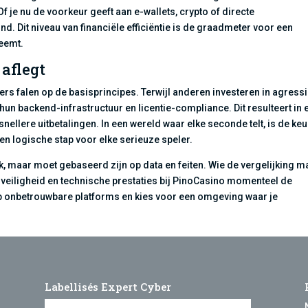
f je nu de voorkeur geeft aan e-wallets, crypto of directe
d. Dit niveau van financiële efficiëntie is de graadmeter voor een
neemt.
aflegt
rs falen op de basisprincipes. Terwijl anderen investeren in agress
n backend-infrastructuur en licentie-compliance. Dit resulteert in 
nellere uitbetalingen. In een wereld waar elke seconde telt, is de ke
en logische stap voor elke serieuze speler.
k, maar moet gebaseerd zijn op data en feiten. Wie de vergelijking m
 veiligheid en technische prestaties bij PinoCasino momenteel de
 op onbetrouwbare platforms en kies voor een omgeving waar je
Labellisés Expert Cyber