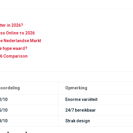
ter in 2026?
ss Online το 2026
 de Nederlandse Markt
de hype waard?
026 Comparison
oordeling
Opmerking
2/10
Enorme variëteit
5/10
24/7 bereikbaar
9/10
Strak design