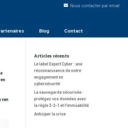
Nous contacter par email
artenaires
Blog
Contact
Articles récents
Le label Expert Cyber : une
reconnaissance de notre
de
engagement en
ren
cybersécurité
La sauvegarde sécurisée :
protégez vos données avec
n van
la règle 3-2-1 et l’immuabilité
Anticiper la crise