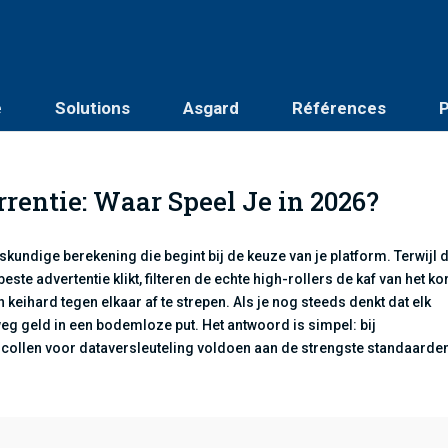
é
Solutions
Asgard
Références
P
rentie: Waar Speel Je in 2026?
iskundige berekening die begint bij de keuze van je platform. Terwijl 
te advertentie klikt, filteren de echte high-rollers de kaf van het ko
eihard tegen elkaar af te strepen. Als je nog steeds denkt dat elk
eg geld in een bodemloze put. Het antwoord is simpel: bij
tocollen voor dataversleuteling voldoen aan de strengste standaarde