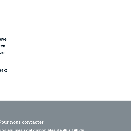
ieve
een
uze
aakt
Pour nous contacter
Nos équipes sont disponibles de 8h à 18h du