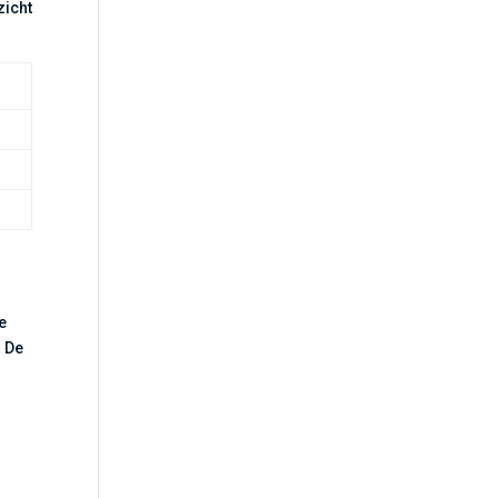
zicht
e
. De