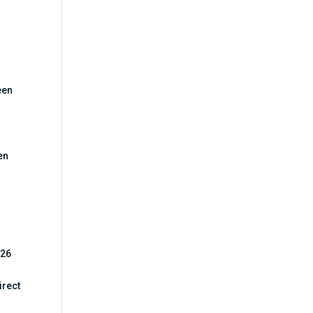
een
en
026
irect