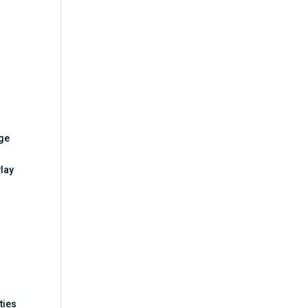
oge
Play
ties