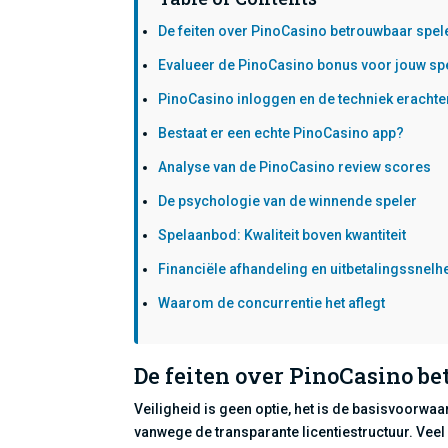
De feiten over PinoCasino betrouwbaar spel
Evalueer de PinoCasino bonus voor jouw spe
PinoCasino inloggen en de techniek erachte
Bestaat er een echte PinoCasino app?
Analyse van de PinoCasino review scores
De psychologie van de winnende speler
Spelaanbod: Kwaliteit boven kwantiteit
Financiële afhandeling en uitbetalingssnelh
Waarom de concurrentie het aflegt
De feiten over PinoCasino b
Veiligheid is geen optie, het is de basisvoorwaa
vanwege de transparante licentiestructuur. Veel 