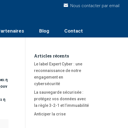
Nous contacter par email
artenaires
Blog
Contact
Articles récents
Le label Expert Cyber : une
reconnaissance de notre
engagement en
ει η
cybersécurité
χουν
La sauvegarde sécurisée :
protégez vos données avec
ι η
la règle 3-2-1 et l’immuabilité
Anticiper la crise