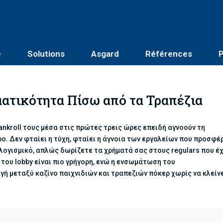
é
Solutions
Asgard
Références
P
ματικότητα Πίσω από τα Τραπέζια
ankroll τους μέσα στις πρώτες τρεις ώρες επειδή αγνοούν τη
. Δεν φταίει η τύχη, φταίει η άγνοια των εργαλείων που προσφέρ
λογισμικό, απλώς δωρίζετε τα χρήματά σας στους regulars που έ
 του lobby είναι πιο γρήγορη, ενώ η ενσωμάτωση του
ή μεταξύ καζίνο παιχνιδιών και τραπεζιών πόκερ χωρίς να κλείνε