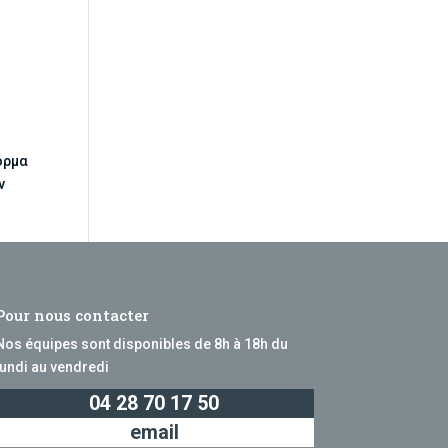
όρμα
ν
Pour nous contacter
Nos équipes sont disponibles de 8h à 18h du
lundi au vendredi
04 28 70 17 50
email