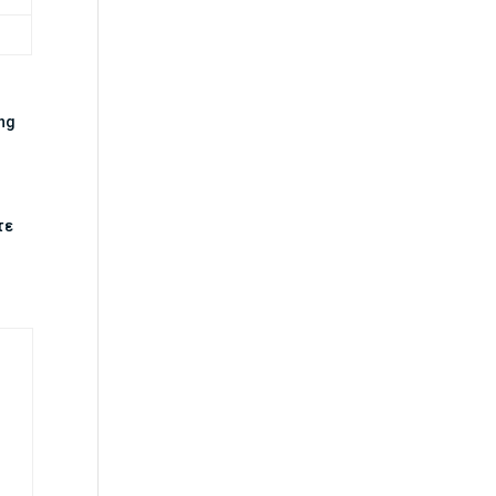
ing
τε