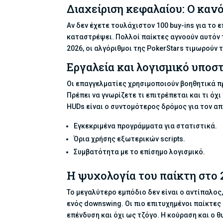
Διαχείριση κεφαλαίου: Ο καν
Αν δεν έχετε τουλάχιστον 100 buy-ins για το 
καταστρέψει. Πολλοί παίκτες αγνοούν αυτόν τ
2026, οι αλγόριθμοι της PokerStars τιμωρούν 
Εργαλεία και λογισμικό υποσ
Οι επαγγελματίες χρησιμοποιούν βοηθητικά π
Πρέπει να γνωρίζετε τι επιτρέπεται και τι όχ
HUDs είναι ο συντομότερος δρόμος για τον α
Εγκεκριμένα προγράμματα για στατιστικά.
Όρια χρήσης εξωτερικών scripts.
Συμβατότητα με το επίσημο λογισμικό.
Η ψυχολογία του παίκτη στο 
Το μεγαλύτερο εμπόδιο δεν είναι ο αντίπαλος,
ενός downswing. Οι πιο επιτυχημένοι παίκτες
επένδυση και όχι ως τζόγο. Η κούραση και ο 