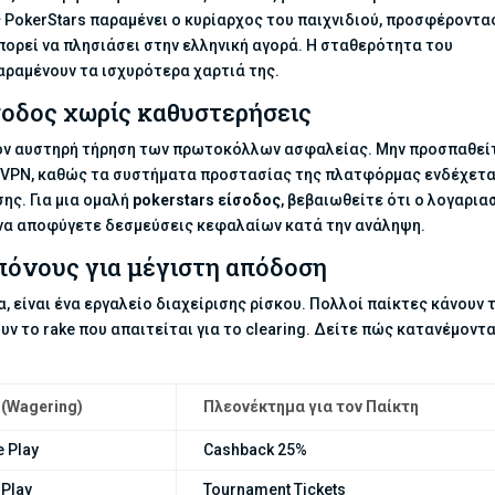
 PokerStars παραμένει ο κυρίαρχος του παιχνιδιού, προσφέροντα
ορεί να πλησιάσει στην ελληνική αγορά. Η σταθερότητα του
αραμένουν τα ισχυρότερα χαρτιά της.
ίσοδος χωρίς καθυστερήσεις
έον αυστηρή τήρηση των πρωτοκόλλων ασφαλείας. Μην προσπαθεί
 VPN, καθώς τα συστήματα προστασίας της πλατφόρμας ενδέχετα
ης. Για μια ομαλή
pokerstars είσοδος
, βεβαιωθείτε ότι ο λογαρια
 να αποφύγετε δεσμεύσεις κεφαλαίων κατά την ανάληψη.
πόνους για μέγιστη απόδοση
, είναι ένα εργαλείο διαχείρισης ρίσκου. Πολλοί παίκτες κάνουν 
ν το rake που απαιτείται για το clearing. Δείτε πώς κατανέμοντα
 (Wagering)
Πλεονέκτημα για τον Παίκτη
 Play
Cashback 25%
 Play
Tournament Tickets