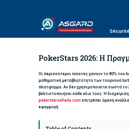
Sécurit
PokerStars 2026: Η Πραγ
Οι περισσότεροι παίκτες χάνουν το 80% του b
μαθηματική μεταβλητότητα των τουρνουά turbo
πλατφόρμα. Αν δεν χρησιμοποιείτε σωστά το 
βελτιστοποιήσει κάθε κλικ τους. Η διαχείριση
pokerstarsellada.com
επιτρέπει άμεση εναλλαγ
εφαρμογή.
Table of Contents