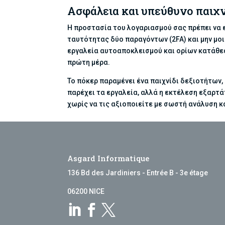
Ασφάλεια και υπεύθυνο παιχν
Η προστασία του λογαριασμού σας πρέπει να 
ταυτότητας δύο παραγόντων (2FA) και μην μ
εργαλεία αυτοαποκλεισμού και ορίων κατάθεσ
πρώτη μέρα.
Το πόκερ παραμένει ένα παιχνίδι δεξιοτήτων
παρέχει τα εργαλεία, αλλά η εκτέλεση εξαρτά
χωρίς να τις αξιοποιείτε με σωστή ανάλυση κ
Asgard Informatique
136 Bd des Jardiniers - Entrée B - 3e étage
06200 NICE


