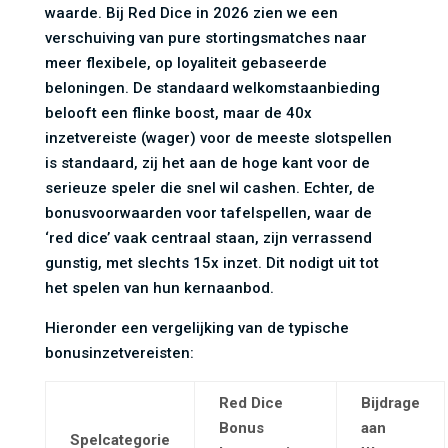
waarde. Bij Red Dice in 2026 zien we een
verschuiving van pure stortingsmatches naar
meer flexibele, op loyaliteit gebaseerde
beloningen. De standaard welkomstaanbieding
belooft een flinke boost, maar de 40x
inzetvereiste (wager) voor de meeste slotspellen
is standaard, zij het aan de hoge kant voor de
serieuze speler die snel wil cashen. Echter, de
bonusvoorwaarden voor tafelspellen, waar de
‘red dice’ vaak centraal staan, zijn verrassend
gunstig, met slechts 15x inzet. Dit nodigt uit tot
het spelen van hun kernaanbod.
Hieronder een vergelijking van de typische
bonusinzetvereisten:
Red Dice
Bijdrage
Bonus
aan
Spelcategorie