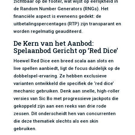
zichtbaar op de footer, wat wijst op eerlijkheid in
de Random Number Generators (RNGs). Het
financiële aspect is eveneens gedekt: de
uitbetalingspercentages (RTP) zijn transparant en
worden regelmatig geauditeerd.
De Kern van het Aanbod:
Spelaanbod Gericht op ‘Red Dice’
Hoewel Red Dice een breed scala aan slots en
live spellen aanbiedt, ligt de focus duidelijk op de
dobbelspel-ervaring. Ze hebben exclusieve
varianten ontwikkeld die specifiek de ‘red dice’
mechanic gebruiken. Denk aan snelle, high-roller
versies van Sic Bo met progressieve jackpots die
gekoppeld zijn aan een reeks van drie rode
zessen. Dit onderscheidt hen van concurrenten
die deze thematiek slechts als een skin
gebruiken.