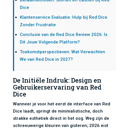
Betaalmethoden: Storten en Cashen bij Red
Dice
Klantenservice Evaluatie: Hulp bij Red Dice
Zonder Frustratie
Conclusie van de Red Dice Review 2026: Is
Dit Jouw Volgende Platform?
Toekomstperspectieven: Wat Verwachten
We van Red Dice in 2027?
De Initiële Indruk: Design en
Gebruikerservaring van Red
Dice
Wanneer je voor het eerst de interface van Red
Dice laadt, springt de minimalistische, doch
strakke esthetiek direct in het oog. Weg zijn de
schreeuwerige kleuren van gisteren; 2026 eist