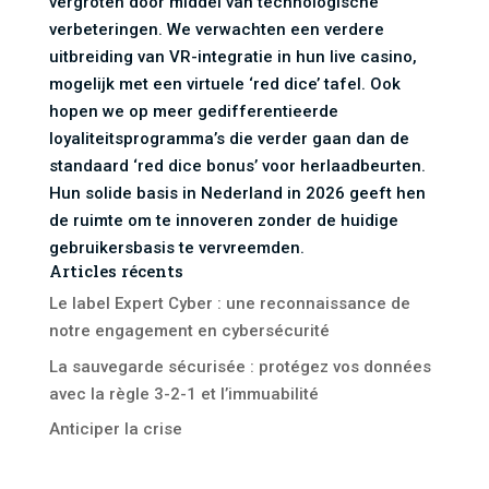
vergroten door middel van technologische
verbeteringen. We verwachten een verdere
uitbreiding van VR-integratie in hun live casino,
mogelijk met een virtuele ‘red dice’ tafel. Ook
hopen we op meer gedifferentieerde
loyaliteitsprogramma’s die verder gaan dan de
standaard ‘red dice bonus’ voor herlaadbeurten.
Hun solide basis in Nederland in 2026 geeft hen
de ruimte om te innoveren zonder de huidige
gebruikersbasis te vervreemden.
Articles récents
Le label Expert Cyber : une reconnaissance de
notre engagement en cybersécurité
La sauvegarde sécurisée : protégez vos données
avec la règle 3-2-1 et l’immuabilité
Anticiper la crise