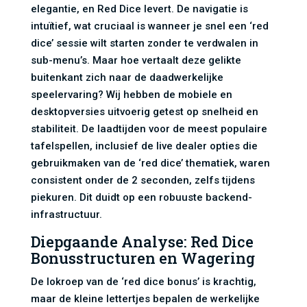
elegantie, en Red Dice levert. De navigatie is
intuïtief, wat cruciaal is wanneer je snel een ‘red
dice’ sessie wilt starten zonder te verdwalen in
sub-menu’s. Maar hoe vertaalt deze gelikte
buitenkant zich naar de daadwerkelijke
speelervaring? Wij hebben de mobiele en
desktopversies uitvoerig getest op snelheid en
stabiliteit. De laadtijden voor de meest populaire
tafelspellen, inclusief de live dealer opties die
gebruikmaken van de ‘red dice’ thematiek, waren
consistent onder de 2 seconden, zelfs tijdens
piekuren. Dit duidt op een robuuste backend-
infrastructuur.
Diepgaande Analyse: Red Dice
Bonusstructuren en Wagering
De lokroep van de ‘red dice bonus’ is krachtig,
maar de kleine lettertjes bepalen de werkelijke