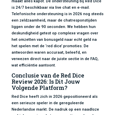
maakt alles kapot. De ondersteuning bij Red Dice
is 24/7 beschikbaar via live chat en e-mail.
Telefonische ondersteuning is in 2026 nog steeds
een zeldzaamheid, maar de chatresponstijden
liggen onder de 90 seconden. We hebben hun
deskundigheid getest op complexe vragen over
het omzetten van bonusgeld naar echt geld na
het spelen met de ‘red dice’ promoties. De
antwoorden waren accuraat, beleefd, en
verwezen direct naar de juiste sectie in de FAQ,
wat efficiëntie aantoont.
Conclusie van de Red Dice
Review 2026: Is Dit Jouw
Volgende Platform?
Red Dice heeft zich in 2026 gepositioneerd als
een serieuze speler in de gereguleerde
Nederlandse markt. De nadruk op een naadloze