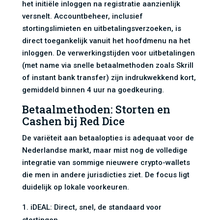
het initiële inloggen na registratie aanzienlijk
versnelt. Accountbeheer, inclusief
stortingslimieten en uitbetalingsverzoeken, is
direct toegankelijk vanuit het hoofdmenu na het
inloggen. De verwerkingstijden voor uitbetalingen
(met name via snelle betaalmethoden zoals Skrill
of instant bank transfer) zijn indrukwekkend kort,
gemiddeld binnen 4 uur na goedkeuring.
Betaalmethoden: Storten en
Cashen bij Red Dice
De variëteit aan betaalopties is adequaat voor de
Nederlandse markt, maar mist nog de volledige
integratie van sommige nieuwere crypto-wallets
die men in andere jurisdicties ziet. De focus ligt
duidelijk op lokale voorkeuren.
iDEAL: Direct, snel, de standaard voor