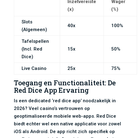
Inzetvereiste
Wager
(x)
(%)
Slots
40x
100%
(Algemeen)
Tafelspellen
(Incl. Red
15x
50%
Dice)
Live Casino
25x
75%
Toegang en Functionaliteit: De
Red Dice App Ervaring
Is een dedicated ‘red dice app’ noodzakelijk in
2026? Veel casino’s vertrouwen op
geoptimaliseerde mobiele web-apps. Red Dice
biedt echter wel een native applicatie voor zowel
iOS als Android. De app richt zich specifiek op