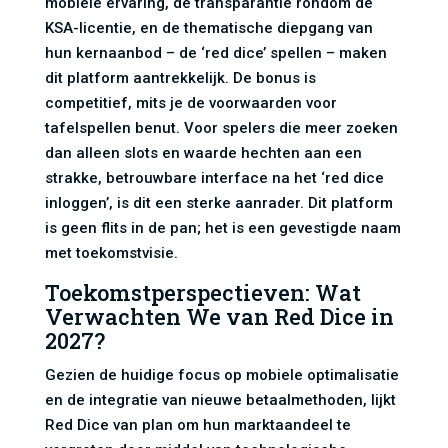
mobiele ervaring, de transparantie rondom de
KSA-licentie, en de thematische diepgang van
hun kernaanbod – de ‘red dice’ spellen – maken
dit platform aantrekkelijk. De bonus is
competitief, mits je de voorwaarden voor
tafelspellen benut. Voor spelers die meer zoeken
dan alleen slots en waarde hechten aan een
strakke, betrouwbare interface na het ‘red dice
inloggen’, is dit een sterke aanrader. Dit platform
is geen flits in de pan; het is een gevestigde naam
met toekomstvisie.
Toekomstperspectieven: Wat
Verwachten We van Red Dice in
2027?
Gezien de huidige focus op mobiele optimalisatie
en de integratie van nieuwe betaalmethoden, lijkt
Red Dice van plan om hun marktaandeel te