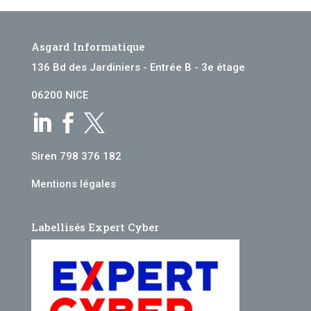
Asgard Informatique
136 Bd des Jardiniers - Entrée B - 3e étage
06200 NICE



Siren 798 376 182
Mentions légales
Labellisés Expert Cyber