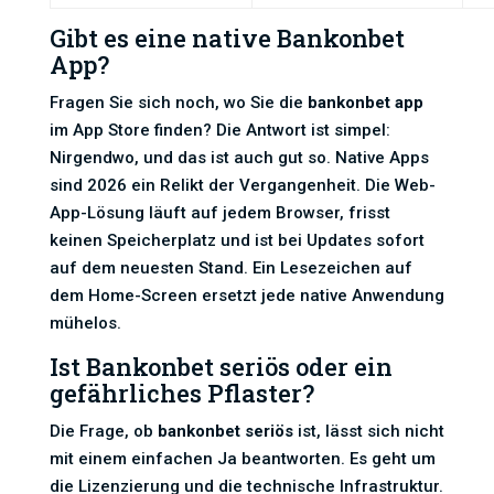
Gibt es eine native Bankonbet
App?
Fragen Sie sich noch, wo Sie die
bankonbet app
im App Store finden? Die Antwort ist simpel:
Nirgendwo, und das ist auch gut so. Native Apps
sind 2026 ein Relikt der Vergangenheit. Die Web-
App-Lösung läuft auf jedem Browser, frisst
keinen Speicherplatz und ist bei Updates sofort
auf dem neuesten Stand. Ein Lesezeichen auf
dem Home-Screen ersetzt jede native Anwendung
mühelos.
Ist Bankonbet seriös oder ein
gefährliches Pflaster?
Die Frage, ob
bankonbet seriös
ist, lässt sich nicht
mit einem einfachen Ja beantworten. Es geht um
die Lizenzierung und die technische Infrastruktur.