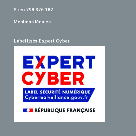
Siren 798 376 182
Mentions légales
Labellisés Expert Cyber