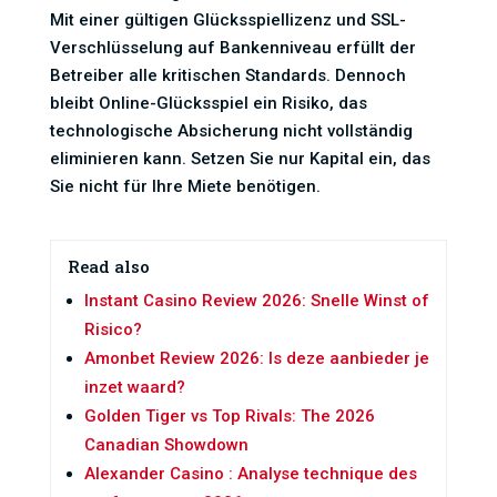
Mit einer gültigen Glücksspiellizenz und SSL-
Verschlüsselung auf Bankenniveau erfüllt der
Betreiber alle kritischen Standards. Dennoch
bleibt Online-Glücksspiel ein Risiko, das
technologische Absicherung nicht vollständig
eliminieren kann. Setzen Sie nur Kapital ein, das
Sie nicht für Ihre Miete benötigen.
Read also
Instant Casino Review 2026: Snelle Winst of
Risico?
Amonbet Review 2026: Is deze aanbieder je
inzet waard?
Golden Tiger vs Top Rivals: The 2026
Canadian Showdown
Alexander Casino : Analyse technique des