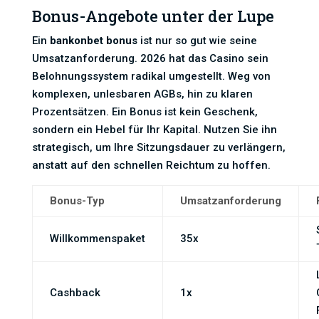
Bonus-Angebote unter der Lupe
Ein
bankonbet bonus
ist nur so gut wie seine
Umsatzanforderung. 2026 hat das Casino sein
Belohnungssystem radikal umgestellt. Weg von
komplexen, unlesbaren AGBs, hin zu klaren
Prozentsätzen. Ein Bonus ist kein Geschenk,
sondern ein Hebel für Ihr Kapital. Nutzen Sie ihn
strategisch, um Ihre Sitzungsdauer zu verlängern,
anstatt auf den schnellen Reichtum zu hoffen.
Bonus-Typ
Umsatzanforderung
Willkommenspaket
35x
Cashback
1x