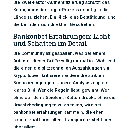
Die Zwei-Faktor-Authentifizierung schützt das
Konto, ohne den Login-Prozess unnötig in die
Länge zu ziehen. Ein Klick, eine Bestätigung, und
Sie befinden sich direkt im Geschehen.
Bankonbet Erfahrungen: Licht
und Schatten im Detail
Die Community ist gespalten, was bei einem
Anbieter dieser Größe völlig normal ist. Während
die einen die blitzschnellen Auszahlungen via
Krypto loben, kritisieren andere die strikten
Bonusbedingungen. Unsere Analyse zeigt ein
klares Bild: Wer die Regeln liest, gewinnt. Wer
blind auf den « Spielen »-Button drückt, ohne die
Umsatzbedingungen zu checken, wird bei
bankonbet erfahrungen
sammeln, die eher
schmerzhaft ausfallen. Transparenz steht hier
über allem.