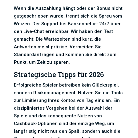
Wenn die Auszahlung hängt oder der Bonus nicht
gutgeschrieben wurde, trennt sich die Spreu vom
Weizen. Der Support bei Bankonbet ist 24/7 über
den Live-Chat erreichbar. Wir haben den Test
gemacht: Die Wartezeiten sind kurz, die
Antworten meist präzise. Vermeiden Sie
Standardanfragen und kommen Sie direkt zum
Punkt, um Zeit zu sparen.
Strategische Tipps für 2026
Erfolgreiche Spieler betreiben kein Glücksspiel,
sondern Risikomanagement. Nutzen Sie die Tools
zur Limitierung Ihres Kontos von Tag eins an. Ein
diszipliniertes Vorgehen bei der Auswahl der
Spiele und das konsequente Nutzen von
Cashback-Optionen sind der einzige Weg, um
langfristig nicht nur den Spaß, sondern auch die