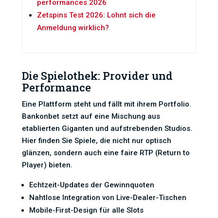
performances 2026
Zetspins Test 2026: Lohnt sich die
Anmeldung wirklich?
Die Spielothek: Provider und
Performance
Eine Plattform steht und fällt mit ihrem Portfolio.
Bankonbet setzt auf eine Mischung aus
etablierten Giganten und aufstrebenden Studios.
Hier finden Sie Spiele, die nicht nur optisch
glänzen, sondern auch eine faire RTP (Return to
Player) bieten.
Echtzeit-Updates der Gewinnquoten
Nahtlose Integration von Live-Dealer-Tischen
Mobile-First-Design für alle Slots