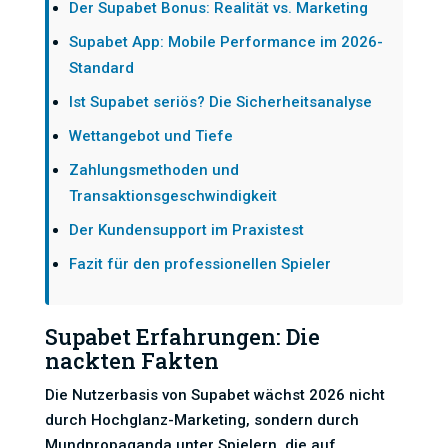
Der Supabet Bonus: Realität vs. Marketing
Supabet App: Mobile Performance im 2026-
Standard
Ist Supabet seriös? Die Sicherheitsanalyse
Wettangebot und Tiefe
Zahlungsmethoden und
Transaktionsgeschwindigkeit
Der Kundensupport im Praxistest
Fazit für den professionellen Spieler
Supabet Erfahrungen: Die
nackten Fakten
Die Nutzerbasis von Supabet wächst 2026 nicht
durch Hochglanz-Marketing, sondern durch
Mundpropaganda unter Spielern, die auf