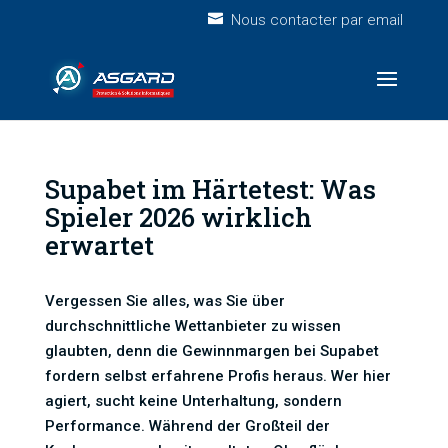
Nous contacter par email
Supabet im Härtetest: Was
Spieler 2026 wirklich
erwartet
Vergessen Sie alles, was Sie über
durchschnittliche Wettanbieter zu wissen
glaubten, denn die Gewinnmargen bei Supabet
fordern selbst erfahrene Profis heraus. Wer hier
agiert, sucht keine Unterhaltung, sondern
Performance. Während der Großteil der