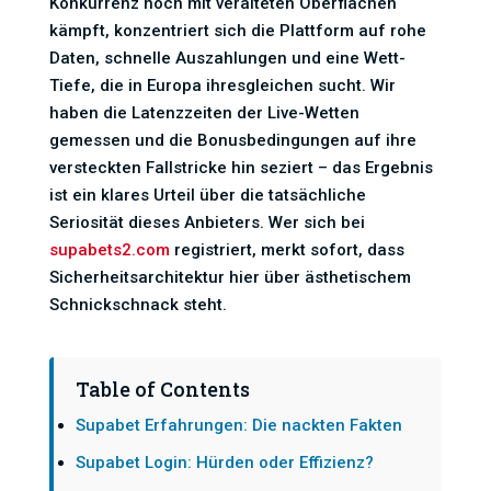
Konkurrenz noch mit veralteten Oberflächen
kämpft, konzentriert sich die Plattform auf rohe
Daten, schnelle Auszahlungen und eine Wett-
Tiefe, die in Europa ihresgleichen sucht. Wir
haben die Latenzzeiten der Live-Wetten
gemessen und die Bonusbedingungen auf ihre
versteckten Fallstricke hin seziert – das Ergebnis
ist ein klares Urteil über die tatsächliche
Seriosität dieses Anbieters. Wer sich bei
supabets2.com
registriert, merkt sofort, dass
Sicherheitsarchitektur hier über ästhetischem
Schnickschnack steht.
Table of Contents
Supabet Erfahrungen: Die nackten Fakten
Supabet Login: Hürden oder Effizienz?