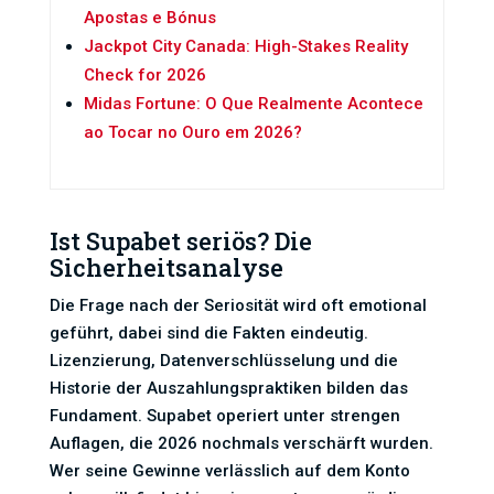
Apostas e Bónus
Jackpot City Canada: High-Stakes Reality
Check for 2026
Midas Fortune: O Que Realmente Acontece
ao Tocar no Ouro em 2026?
Ist Supabet seriös? Die
Sicherheitsanalyse
Die Frage nach der Seriosität wird oft emotional
geführt, dabei sind die Fakten eindeutig.
Lizenzierung, Datenverschlüsselung und die
Historie der Auszahlungspraktiken bilden das
Fundament. Supabet operiert unter strengen
Auflagen, die 2026 nochmals verschärft wurden.
Wer seine Gewinne verlässlich auf dem Konto