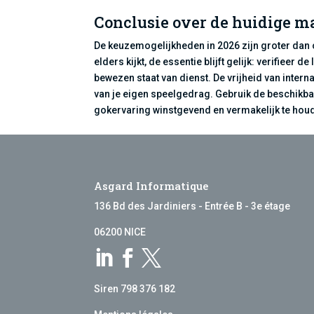
Conclusie over de huidige m
De keuzemogelijkheden in 2026 zijn groter dan 
elders kijkt, de essentie blijft gelijk: verifieer d
bewezen staat van dienst. De vrijheid van inter
van je eigen speelgedrag. Gebruik de beschikba
gokervaring winstgevend en vermakelijk te hou
Asgard Informatique
136 Bd des Jardiniers - Entrée B - 3e étage
06200 NICE



Siren 798 376 182