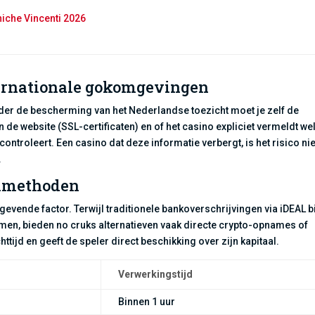
niche Vincenti 2026
ernationale gokomgevingen
Zonder de bescherming van het Nederlandse toezicht moet je zelf de
n de website (SSL-certificaten) en of het casino expliciet vermeldt we
troleert. Een casino dat deze informatie verbergt, is het risico nie
.
almethoden
evende factor. Terwijl traditionele bankoverschrijvingen via iDEAL bi
en, bieden no cruks alternatieven vaak directe crypto-opnames of
httijd en geeft de speler direct beschikking over zijn kapitaal.
Verwerkingstijd
Binnen 1 uur