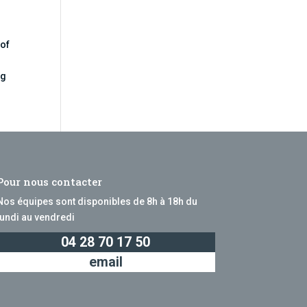
 of
ng
Pour nous contacter
Nos équipes sont disponibles de 8h à 18h du
lundi au vendredi
04 28 70 17 50
email