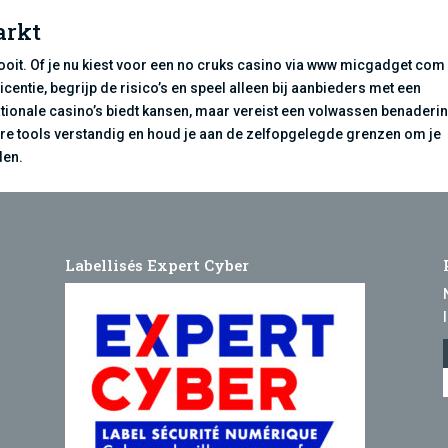
arkt
ooit. Of je nu kiest voor een no cruks casino via www micgadget com
e licentie, begrijp de risico’s en speel alleen bij aanbieders met een
nationale casino’s biedt kansen, maar vereist een volwassen benaderi
re tools verstandig en houd je aan de zelfopgelegde grenzen om je
den.
Labellisés Expert Cyber