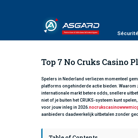
Sécurit
Top 7 No Cruks Casino P
Spelers in Nederland verliezen momenteel gemidd
platforms ongehinderde actie bieden. Waarom zou
internationale markt betere odds, snellere uitbe
niet of je buiten het CRUKS-systeem kunt spelen
voor jouw inleg in 2026.
nocrukscasinowwwmic
aanbieders daadwerkelijk uitbetalen zonder ge
Table of Contents