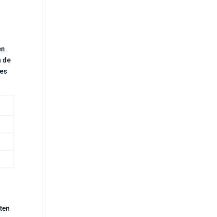
en
n de
ges
eten